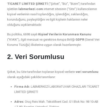
TİCARET LİMİTED ŞİRKETİ
(“Şirket”, “Biz”, “Bizim”) tarafından
işletilen
labmerkezi.com
internet sitesinin (“Site”) kullanıcılarının
kişisel verilerinin nasıl toplandığını, işlendiğini, saklandığını,
korunduğunu, paylaşıldığını ve ilgili kişilerin haklarının neler
olduğunu açıklamaktadır.
Bu politika, 6698 sayılı
Kişisel Verilerin Korunması Kanunu
(“KVKK”), ilgili mevzuat ve gerekirse Avrupa Birliği
GDPR
(Genel Veri
Koruma Tüzüğü) ilkelerine uygun olarak hazırlanmıştır.
2. Veri Sorumlusu
Şirket, bu Site tarafından toplanan kişisel verilerin
veri sorumlusu
olarak aşağıdaki şekilde tanımlanır:
Firma Adı:
LABMERKEZİ LABORATUVAR CİHAZLARI TİCARET
LİMİTED ŞİRKETİ
Adres:
Oruç Reis Mah. Tekstilkent Cad. G1 Blok No: 98 10-AB
/ Z-80, Esenler / İstanbul, Türkiye