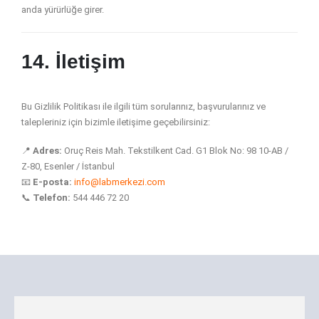
anda yürürlüğe girer.
14. İletişim
Bu Gizlilik Politikası ile ilgili tüm sorularınız, başvurularınız ve
talepleriniz için bizimle iletişime geçebilirsiniz:
📍
Adres:
Oruç Reis Mah. Tekstilkent Cad. G1 Blok No: 98 10-AB /
Z-80, Esenler / İstanbul
📧
E-posta:
info@labmerkezi.com
📞
Telefon:
544 446 72 20