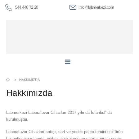
544 446 72 20
info@labmerkezi.com
HAKKIMIZDA
Hakkımızda
Labmerkezi Laboratuvar Cihazları 2017 yılında İstanbul’ da
kurulmuştur.
Laboratuvar Cihazları satışı, sarf ve yedek parça temini gibi ürün
hizmetlerinin yanında; eğitim, aplikasyon ve satış sonrası servis