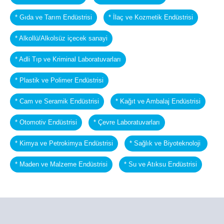
* Gıda ve Tarım Endüstrisi
* İlaç ve Kozmetik Endüstrisi
* Alkollü/Alkolsüz içecek sanayi
* Adli Tıp ve Kriminal Laboratuvarları
* Plastik ve Polimer Endüstrisi
* Cam ve Seramik Endüstrisi
* Kağıt ve Ambalaj Endüstrisi
* Otomotiv Endüstrisi
* Çevre Laboratuvarları
* Kimya ve Petrokimya Endüstrisi
* Sağlık ve Biyoteknoloji
* Maden ve Malzeme Endüstrisi
* Su ve Atıksu Endüstrisi