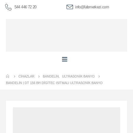
544 446 72 20
info@labmerkezi.com
CIHAZLAR
BANDELIN
,
ULTRASONIK BANYO
BANDELİN | DT 156 BH DIGITEC ISITMALI ULTRASONIK BANYO