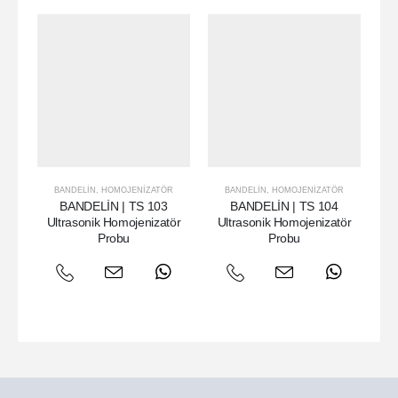
BANDELIN
,
HOMOJENIZATÖR
BANDELIN
,
HOMOJENIZATÖR
BANDELİN | TS 103
BANDELİN | TS 104
Ultrasonik Homojenizatör
Ultrasonik Homojenizatör
U
Probu
Probu