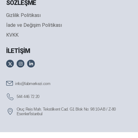
SÖZLEŞME
Gizlilik Politikası
İade ve Değişim Politikası
KVKK
İLETİŞİM
info@labmerkezi.com
544 446 72 20
Oruç Reis Mah. Tekstilkent Cad. G1 Blok No: 98 10-AB / Z-80
Esenler/İstanbul