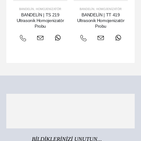
BANDELIN
,
HOMOJENIZATÖR
BANDELIN
,
HOMOJENIZATÖR
BANDELİN | TS 219
BANDELİN | TT 419
Ultrasonik Homojenizatör
Ultrasonik Homojenizatör
U
Probu
Probu
BİLDİKLERİNİZİ UNUTUN...