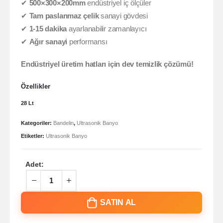
✔
500×300×200mm
endüstriyel iç ölçüler
✔
Tam paslanmaz çelik
sanayi gövdesi
✔
1-15 dakika
ayarlanabilir zamanlayıcı
✔
Ağır sanayi
performansı
Endüstriyel üretim hatları için dev temizlik çözümü!
Özellikler
28 Lt
Kategoriler:
Bandelin
,
Ultrasonik Banyo
Etiketler:
Ultrasonik Banyo
Adet:
SATIN AL