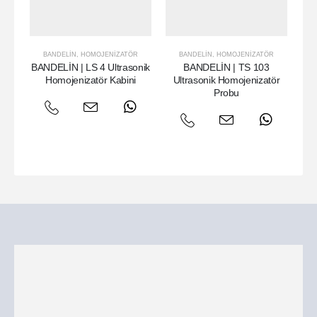
BANDELIN
,
HOMOJENIZATÖR
BANDELIN
,
HOMOJENIZATÖR
BANDELİN | LS 4 Ultrasonik
BANDELİN | TS 103
Homojenizatör Kabini
Ultrasonik Homojenizatör
U
Probu