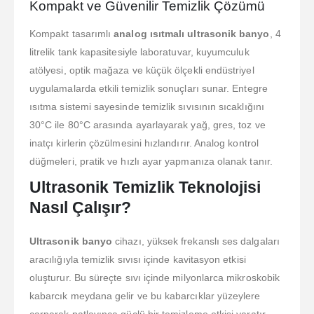
Kompakt ve Güvenilir Temizlik Çözümü
Kompakt tasarımlı
analog ısıtmalı ultrasonik banyo
, 4
litrelik tank kapasitesiyle laboratuvar, kuyumculuk
atölyesi, optik mağaza ve küçük ölçekli endüstriyel
uygulamalarda etkili temizlik sonuçları sunar. Entegre
ısıtma sistemi sayesinde temizlik sıvısının sıcaklığını
30°C ile 80°C arasında ayarlayarak yağ, gres, toz ve
inatçı kirlerin çözülmesini hızlandırır. Analog kontrol
düğmeleri, pratik ve hızlı ayar yapmanıza olanak tanır.
Ultrasonik Temizlik Teknolojisi
Nasıl Çalışır?
Ultrasonik banyo
cihazı, yüksek frekanslı ses dalgaları
aracılığıyla temizlik sıvısı içinde kavitasyon etkisi
oluşturur. Bu süreçte sıvı içinde milyonlarca mikroskobik
kabarcık meydana gelir ve bu kabarcıklar yüzeylere
çarparak patlayınca güçlü bir temizleme etkisi yaratır.