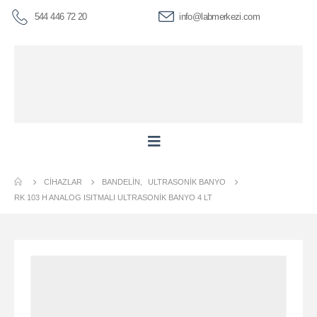
544 446 72 20
info@labmerkezi.com
CIHAZLAR
BANDELIN
,
ULTRASONIK BANYO
RK 103 H ANALOG ISITMALI ULTRASONIK BANYO 4 LT