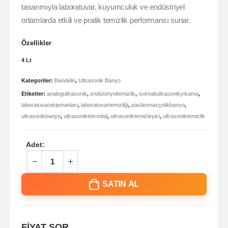
tasarımıyla laboratuvar, kuyumculuk ve endüstriyel
ortamlarda etkili ve pratik temizlik performansı sunar.
Özellikler
4 Lt
Kategoriler:
Bandelin
,
Ultrasonik Banyo
Etiketler:
analogultrasonik
,
endüstriyeltemizlik
,
ısıtmalıultrasonikyıkama
,
laboratuvarekipmanları
,
laboratuvartemizliği
,
paslanmazçelikbanyo
,
ultrasonikbanyo
,
ultrasonikteknoloji
,
ultrasoniktemizleyici
,
ultrasoniktemizlik
Adet:
SATIN AL
FİYAT SOR