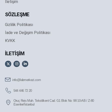
İletişim
SÖZLEŞME
Gizlilik Politikası
İade ve Değişim Politikası
KVKK
İLETİŞİM
info@labmerkezi.com
544 446 72 20
Oruç Reis Mah. Tekstilkent Cad. G1 Blok No: 98 10-AB / Z-80
Esenler/İstanbul