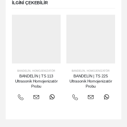
ILGINI ÇEKEBILIR
BANDELIN
,
HOMOJENIZATÖR
BANDELIN
,
HOMOJENIZATÖR
BANDELİN | TS 113
BANDELİN | TS 225
Ultrasonik Homojenizatör
Ultrasonik Homojenizatör
U
Probu
Probu