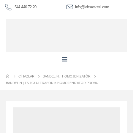
544 446 72 20
info@labmerkezi.com
CIHAZLAR
BANDELIN
,
HOMOJENIZATÖR
BANDELİN | TS 103 ULTRASONIK HOMOJENIZATÖR PROBU