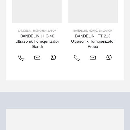
BANDELIN
,
HOMOJENIZATÖR
BANDELIN
,
HOMOJENIZATÖR
BANDELİN | HG 40
BANDELİN | TT 213
Ultrasonik Homojenizatör
Ultrasonik Homojenizatör
U
Standı
Probu