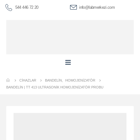
544 446 72 20
info@labmerkezi.com
CIHAZLAR
BANDELIN
,
HOMOJENIZATÖR
BANDELİN | TT 413 ULTRASONIK HOMOJENIZATÖR PROBU