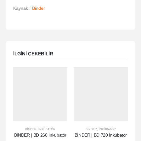
Kaynak :
Binder
ILGINI ÇEKEBILIR
BINDER
,
İNKÜBATÖR
BINDER
,
İNKÜBATÖR
BİNDER | BD 260 İnkübatör
BİNDER | BD 720 İnkübatör