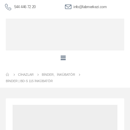
544 446 72 20
info@labmerkezi.com
CIHAZLAR
BINDER
,
İNKÜBATÖR
BİNDER | BD-S 115 İNKÜBATÖR