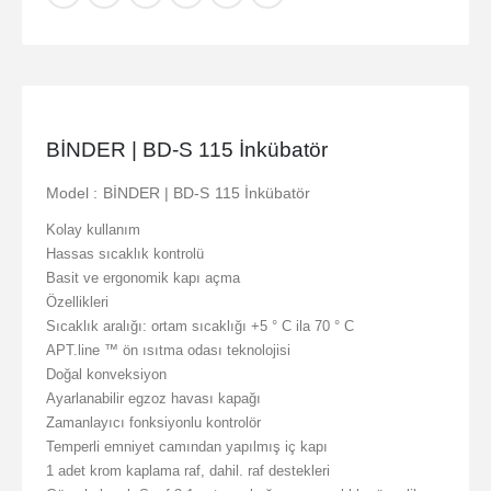
BİNDER | BD-S 115 İnkübatör
Model : BİNDER | BD-S 115 İnkübatör
Kolay kullanım
Hassas sıcaklık kontrolü
Basit ve ergonomik kapı açma
Özellikleri
Sıcaklık aralığı: ortam sıcaklığı +5 ° C ila 70 ° C
APT.line ™ ön ısıtma odası teknolojisi
Doğal konveksiyon
Ayarlanabilir egzoz havası kapağı
Zamanlayıcı fonksiyonlu kontrolör
Temperli emniyet camından yapılmış iç kapı
1 adet krom kaplama raf, dahil. raf destekleri