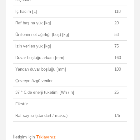
İç hacim [L]
118
Raf başına yük [kg]
20
Ünitenin net ağırlığı (boş) [kg]
53
İzin verilen yük [kg]
75
Duvar boşluğu arkası [mm]
160
Yandan duvar boşluğu [mm]
100
Çevreye özgü veriler
37 ° C’de enerji tüketimi [Wh / h]
25
Fikstür
Raf sayısı (standart / maks.)
1/5
İletişim için
Tıklayınız