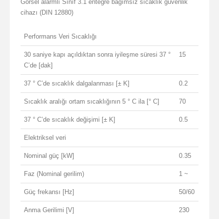
Görsel alarmlı Sınıf 3.1 entegre bağımsız sıcaklık güvenlik
cihazı (DIN 12880)
Performans Veri Sıcaklığı
30 saniye kapı açıldıktan sonra iyileşme süresi 37 °
15
C’de [dak]
37 ° C’de sıcaklık dalgalanması [± K]
0.2
Sıcaklık aralığı ortam sıcaklığının 5 ° C ila [° C]
70
37 ° C’de sıcaklık değişimi [± K]
0.5
Elektriksel veri
Nominal güç [kW]
0.35
Faz (Nominal gerilim)
1 ~
Güç frekansı [Hz]
50/60
Anma Gerilimi [V]
230