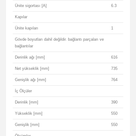
Ünite sigortası [A]
6.3
Kapılar
Ünite kapıları
1
Gövde boyutları dahil değildir. bağlantı parçaları ve
bağlantılar
Derinlik ağı [mm]
616
Net yükseklik [mm]
735
Genişlik ağı [mm]
764
İç Ölçüler
Derinlik [mm]
390
Yükseklik [mm]
550
Genişlik [mm]
550
Ölçümler