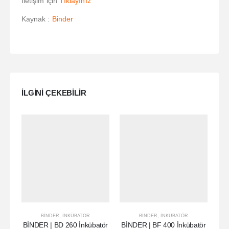
İletişim için
Tıklayınız
Kaynak :
Binder
ILGINI ÇEKEBILIR
BINDER
,
İNKÜBATÖR
BINDER
,
İNKÜBATÖR
BİNDER | BD 260 İnkübatör
BİNDER | BF 400 İnkübatör
Bİ