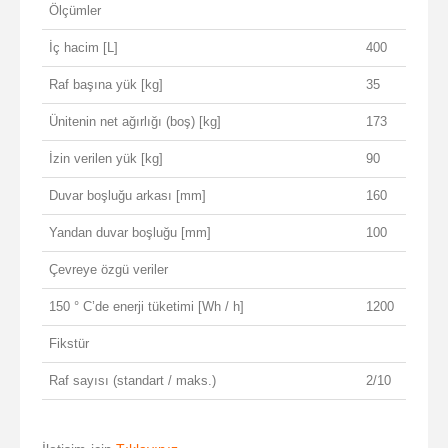
Ölçümler
İç hacim [L]
400
Raf başına yük [kg]
35
Ünitenin net ağırlığı (boş) [kg]
173
İzin verilen yük [kg]
90
Duvar boşluğu arkası [mm]
160
Yandan duvar boşluğu [mm]
100
Çevreye özgü veriler
150 ° C’de enerji tüketimi [Wh / h]
1200
Fikstür
Raf sayısı (standart / maks.)
2/10