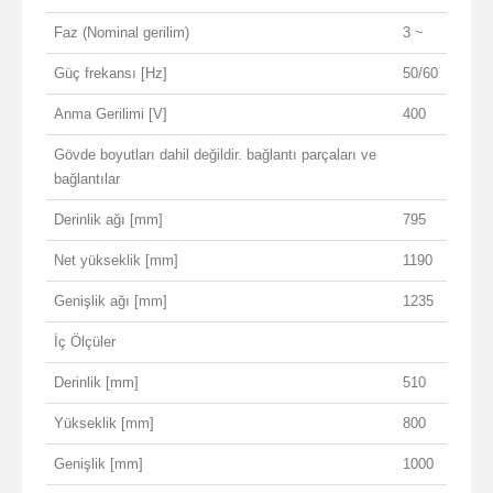
Faz (Nominal gerilim)
3 ~
Güç frekansı [Hz]
50/60
Anma Gerilimi [V]
400
Gövde boyutları dahil değildir. bağlantı parçaları ve
bağlantılar
Derinlik ağı [mm]
795
Net yükseklik [mm]
1190
Genişlik ağı [mm]
1235
İç Ölçüler
Derinlik [mm]
510
Yükseklik [mm]
800
Genişlik [mm]
1000