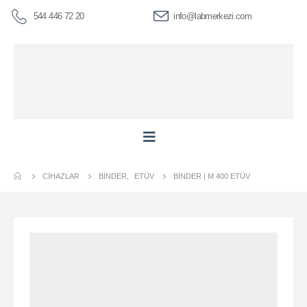
544 446 72 20
info@labmerkezi.com
CIHAZLAR
BINDER
,
ETÜV
BİNDER | M 400 ETÜV