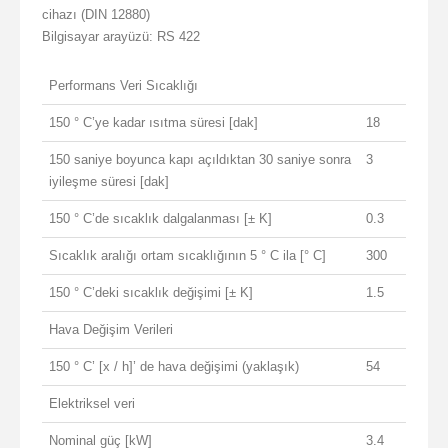
cihazı (DIN 12880)
Bilgisayar arayüzü: RS 422
Performans Veri Sıcaklığı
150 ° C’ye kadar ısıtma süresi [dak]
18
150 saniye boyunca kapı açıldıktan 30 saniye sonra
3
iyileşme süresi [dak]
150 ° C’de sıcaklık dalgalanması [± K]
0.3
Sıcaklık aralığı ortam sıcaklığının 5 ° C ila [° C]
300
150 ° C’deki sıcaklık değişimi [± K]
1.5
Hava Değişim Verileri
150 ° C’ [x / h]’ de hava değişimi (yaklaşık)
54
Elektriksel veri
Nominal güç [kW]
3.4