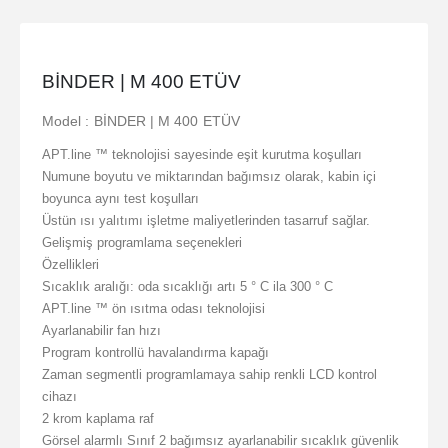
BİNDER | M 400 ETÜV
Model : BİNDER | M 400 ETÜV
APT.line ™ teknolojisi sayesinde eşit kurutma koşulları
Numune boyutu ve miktarından bağımsız olarak, kabin içi
boyunca aynı test koşulları
Üstün ısı yalıtımı işletme maliyetlerinden tasarruf sağlar.
Gelişmiş programlama seçenekleri
Özellikleri
Sıcaklık aralığı: oda sıcaklığı artı 5 ° C ila 300 ° C
APT.line ™ ön ısıtma odası teknolojisi
Ayarlanabilir fan hızı
Program kontrollü havalandırma kapağı
Zaman segmentli programlamaya sahip renkli LCD kontrol
cihazı
2 krom kaplama raf
Görsel alarmlı Sınıf 2 bağımsız ayarlanabilir sıcaklık güvenlik