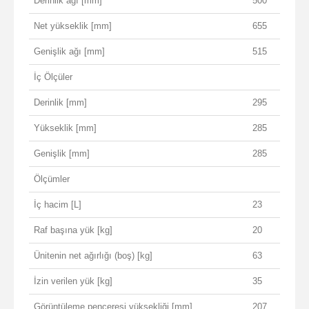
Derinlik ağı [mm]
500
Net yükseklik [mm]
655
Genişlik ağı [mm]
515
İç Ölçüler
Derinlik [mm]
295
Yükseklik [mm]
285
Genişlik [mm]
285
Ölçümler
İç hacim [L]
23
Raf başına yük [kg]
20
Ünitenin net ağırlığı (boş) [kg]
63
İzin verilen yük [kg]
35
Görüntüleme penceresi yüksekliği [mm]
207