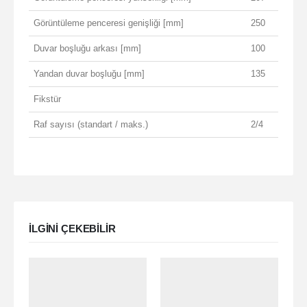
Görüntüleme penceresi genişliği [mm]
250
Duvar boşluğu arkası [mm]
100
Yandan duvar boşluğu [mm]
135
Fikstür
Raf sayısı (standart / maks.)
2/4
ILGINI ÇEKEBILIR