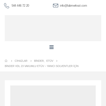
544 446 72 20
info@labmerkezi.com
CIHAZLAR
BINDER
,
ETÜV
BİNDER VDL 23 VAKUMLU ETÜV – YANICI SOLVENTLER İÇIN