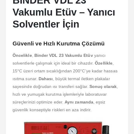
BİNDER VDL 23
Vakumlu Etüv – Yanıcı
Solventler İçin
Güvenli ve Hızlı Kurutma Çözümü
Öncelikle
,
Binder VDL 23 Vakumlu Etüv
yanıcı
solventlerle çalışmak için ideal bir cihazdır.
Özellikle
,
15°C üzeri ortam sıcaklığından 200°C’ye kadar hassas
ısıtma sunar.
Dahası
, büyük termal iletken plakalar
sayesinde doğrudan ısı transferi sağlar.
Sonuç olarak
,
hızlı ve yumuşak kurutma işlemleriyle laboratuvar
süreçlerinizi optimize eder.
Aynı zamanda
, eşsiz
güvenlik konseptiyle riskleri en aza indirir.