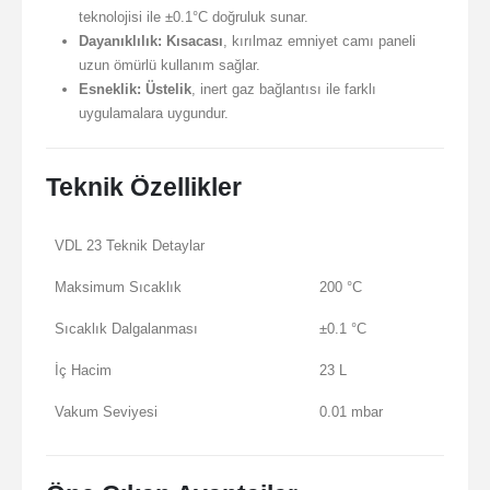
teknolojisi ile ±0.1°C doğruluk sunar.
Dayanıklılık:
Kısacası
, kırılmaz emniyet camı paneli
uzun ömürlü kullanım sağlar.
Esneklik:
Üstelik
, inert gaz bağlantısı ile farklı
uygulamalara uygundur.
Teknik Özellikler
VDL 23 Teknik Detaylar
Maksimum Sıcaklık
200 °C
Sıcaklık Dalgalanması
±0.1 °C
İç Hacim
23 L
Vakum Seviyesi
0.01 mbar