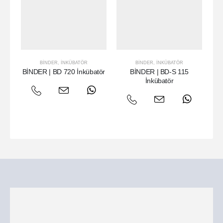
BINDER
,
İNKÜBATÖR
BINDER
,
İNKÜBATÖR
BİNDER | BD 720 İnkübatör
BİNDER | BD-S 115
Bİ
İnkübatör