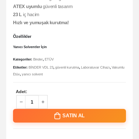
ATEX uyumlu
güvenli tasarım
23 L
iç hacim
Hızlı ve yumuşak kurutma!
Özellikler
Yanıcı Solventler İçin
Kategoriler:
Binder
,
ETÜV
Etiketler:
BİNDER VDL 23
,
güvenli kurutma
,
Laboratuvar Cihazı
,
Vakumlu
Etüv
,
yanıcı solvent
Adet:
SATIN AL