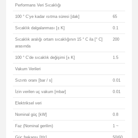
Performans Veri Sıcaklığı
100 ° C’ye kadar ısıtma süresi [dak]
65
Sıcaklık dalgalanması [± K]
0.1
Sıcaklık aralığı ortam sıcaklığının 15 ° C ila [° C]
200
arasında
100 ° C’de sıcaklık değişimi [± K]
1.5
Vakum Verileri
Sızıntı oranı [bar / s]
0.01
İzin verilen uç vakum [mbar]
0.01
Elektriksel veri
Nominal güç [kW]
0.8
Faz (Nominal gerilim)
1 ~
Güç frekansı [Hz]
50/60