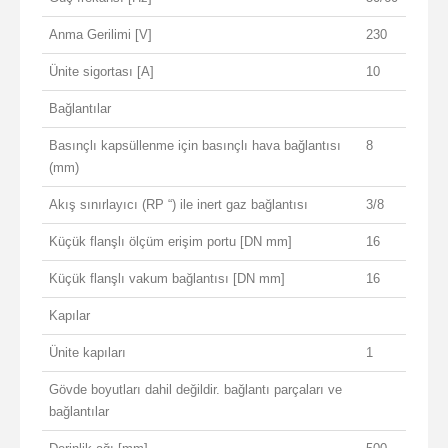
Anma Gerilimi [V]
230
Ünite sigortası [A]
10
Bağlantılar
Basınçlı kapsüllenme için basınçlı hava bağlantısı
8
(mm)
Akış sınırlayıcı (RP “) ile inert gaz bağlantısı
3/8
Küçük flanşlı ölçüm erişim portu [DN mm]
16
Küçük flanşlı vakum bağlantısı [DN mm]
16
Kapılar
Ünite kapıları
1
Gövde boyutları dahil değildir. bağlantı parçaları ve
bağlantılar