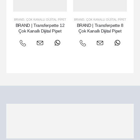
BRAND
,
ÇOK KANALLI DIJITAL PIPET
BRAND
,
ÇOK KANALLI DIJITAL PIPET
BRAND | Transferpette 12
BRAND | Transferpette 8
B
Çok Kanallı Dijital Pipet
Çok Kanallı Dijital Pipet