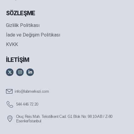
SÖZLEŞME
Gizlilik Politikası
İade ve Değişim Politikası
KVKK
İLETİŞİM
info@labmerkezi.com
544 446 72 20
Oruç Reis Mah. Tekstilkent Cad. G1 Blok No: 98 10-AB / Z-80
Esenler/İstanbul