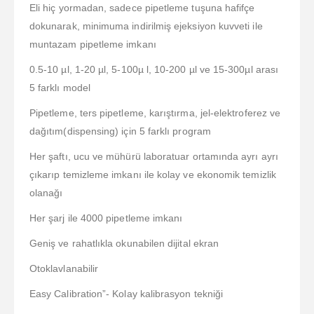
Eli hiç yormadan, sadece pipetleme tuşuna hafifçe
dokunarak, minimuma indirilmiş ejeksiyon kuvveti ile
muntazam pipetleme imkanı
0.5-10 µl, 1-20 µl, 5-100µ l, 10-200 µl ve 15-300µl arası
5 farklı model
Pipetleme, ters pipetleme, karıştırma, jel-elektroferez ve
dağıtım(dispensing) için 5 farklı program
Her şaftı, ucu ve mühürü laboratuar ortamında ayrı ayrı
çıkarıp temizleme imkanı ile kolay ve ekonomik temizlik
olanağı
Her şarj ile 4000 pipetleme imkanı
Geniş ve rahatlıkla okunabilen dijital ekran
Otoklavlanabilir
Easy Calibration”- Kolay kalibrasyon tekniği