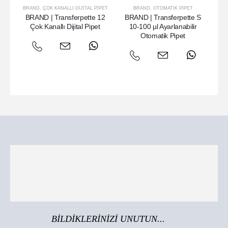
BRAND
,
ÇOK KANALLI DIJITAL PIPET
BRAND
,
OTOMATIK PIPET
BRAND | Transferpette 12
BRAND | Transferpette S
B
Çok Kanallı Dijital Pipet
10-100 µl Ayarlanabilir
1
Otomatik Pipet
BİLDİKLERİNİZİ UNUTUN...