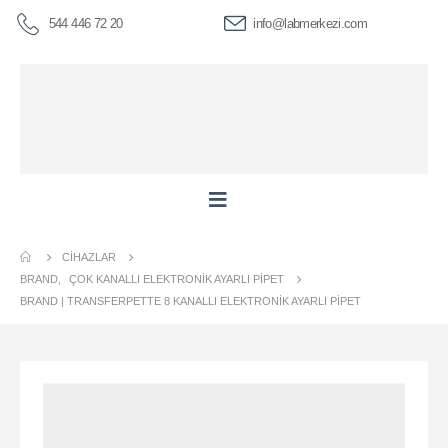
544 446 72 20
info@labmerkezi.com
CIHAZLAR
BRAND
,
ÇOK KANALLI ELEKTRONIK AYARLI PIPET
BRAND | TRANSFERPETTE 8 KANALLI ELEKTRONIK AYARLI PIPET