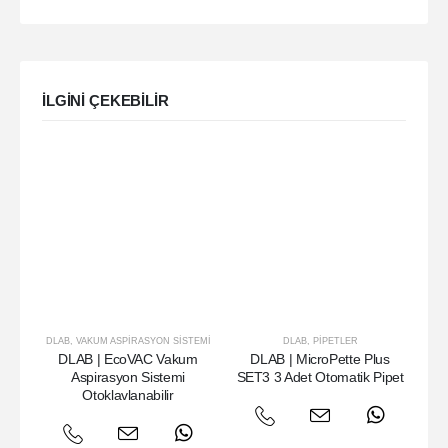
ILGINI ÇEKEBILIR
DLAB
,
VAKUM ASPIRASYON SISTEMI
DLAB
,
PIPETLER
DLAB | EcoVAC Vakum
DLAB | MicroPette Plus
DL
Aspirasyon Sistemi
SET3 3 Adet Otomatik Pipet
3
Otoklavlanabilir