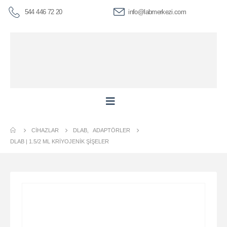
544 446 72 20
info@labmerkezi.com
CIHAZLAR
DLAB
,
ADAPTÖRLER
DLAB | 1.5/2 ML KRIYOJENIK ŞIŞELER