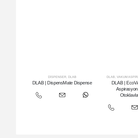
DISPENSER
,
DLAB
DLAB
,
VAKUM ASPIR
DLAB | DispensMate Dispense
DLAB | Eco
Aspirasyon
Otoklavla