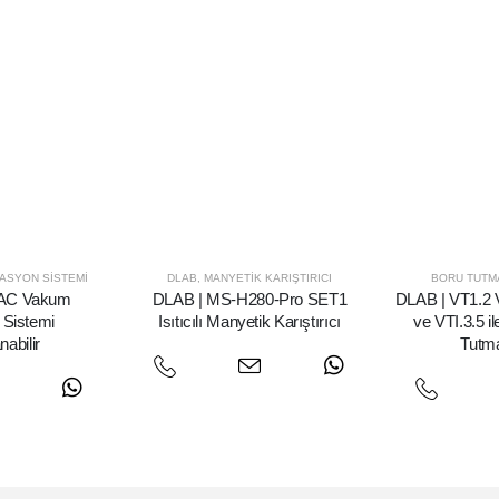
ASYON SISTEMI
DLAB
,
MANYETIK KARIŞTIRICI
BORU TUTM
VAC Vakum
DLAB | MS-H280-Pro SET1
DLAB | VT1.2 V
 Sistemi
Isıtıcılı Manyetik Karıştırıcı
ve VTI.3.5 il
nabilir
Tutm