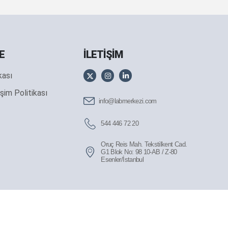
E
İLETİŞİM
ikası
şim Politikası
info@labmerkezi.com
544 446 72 20
Oruç Reis Mah. Tekstilkent Cad.
G1 Blok No: 98 10-AB / Z-80
Esenler/İstanbul