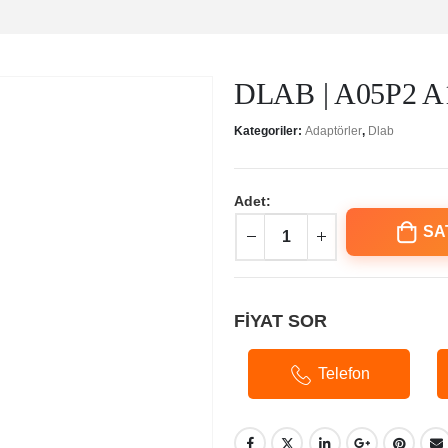
DLAB | A05P2 A
Kategoriler:
Adaptörler
,
Dlab
Adet:
SA
FİYAT SOR
Telefon