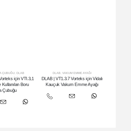
A ÇUBUĞU
,
DLAB
DLAB
,
VAKUM EMME AYAĞI
orteks için VTI.3,1
DLAB | VT1.3.7 Vorteks için Vidalı
e Kullanılan Boru
Kauçuk Vakum Emme Ayağı
a Çubuğu