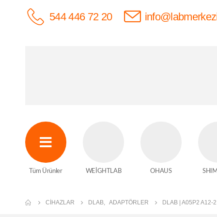
544 446 72 20
info@labmerkez
Tüm Ürünler
WEİGHTLAB
OHAUS
SHI
CIHAZLAR
DLAB
,
ADAPTÖRLER
DLAB | A05P2 A12-2