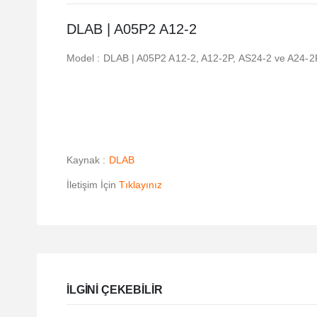
DLAB | A05P2 A12-2
Model : DLAB | A05P2 A12-2, A12-2P, AS24-2 ve A24-2P ro
Kaynak :
DLAB
İletişim İçin
Tıklayınız
ILGINI ÇEKEBILIR