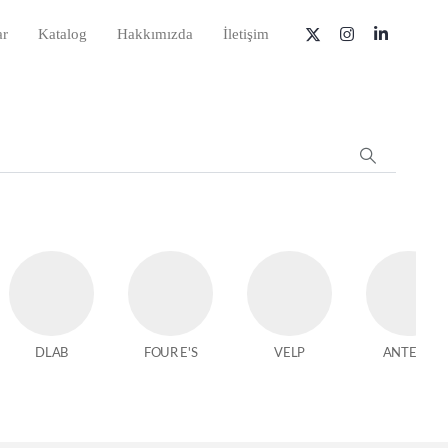
ar
Katalog
Hakkımızda
İletişim
DLAB
FOUR E'S
VELP
ANTECH