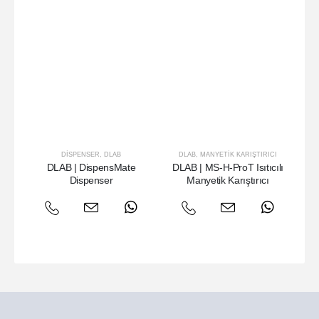
DISPENSER
,
DLAB
DLAB
,
MANYETIK KARIŞTIRICI
DLAB | DispensMate
DLAB | MS-H-ProT Isıtıcılı
Dispenser
Manyetik Karıştırıcı