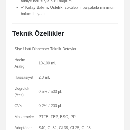
tahliye borusuyla hızlı dağıtım
✔
Kolay Bakım:
Üstelik
, sökülebilir parçalarla minimum
bakım ihtiyacı
Teknik Özellikler
Şişe Üstü Dispenser Teknik Detaylar
Hacim
10-100 mL
Aralığı
Hassasiyet
2.0 mL
Doğruluk
0.5% / 500 µL
(A≤±)
CV≤
0.2% / 200 µL
Malzemeler
PTFE, FEP, BSG, PP
Adaptörler
S40, GL32, GL38, GL25, GL28