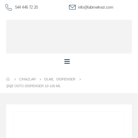
544 446 72 20
info@labmerkezi.com
CIHAZLAR
DLAB
,
DISPENSER
ŞIŞE ÜSTÜ DISPENSER 10-100 ML