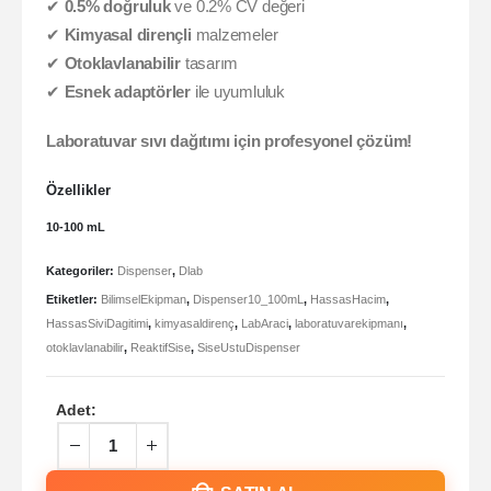
✔
0.5% doğruluk
ve 0.2% CV değeri
✔
Kimyasal dirençli
malzemeler
✔
Otoklavlanabilir
tasarım
✔
Esnek adaptörler
ile uyumluluk
Laboratuvar sıvı dağıtımı için profesyonel çözüm!
Özellikler
10-100 mL
Kategoriler:
Dispenser
,
Dlab
Etiketler:
BilimselEkipman
,
Dispenser10_100mL
,
HassasHacim
,
HassasSiviDagitimi
,
kimyasaldirenç
,
LabAraci
,
laboratuvarekipmanı
,
otoklavlanabilir
,
ReaktifSise
,
SiseUstuDispenser
Adet: