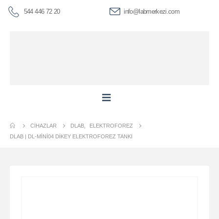
544 446 72 20
info@labmerkezi.com
CIHAZLAR
DLAB
,
ELEKTROFOREZ
DLAB | DL-MINI04 DIKEY ELEKTROFOREZ TANKI