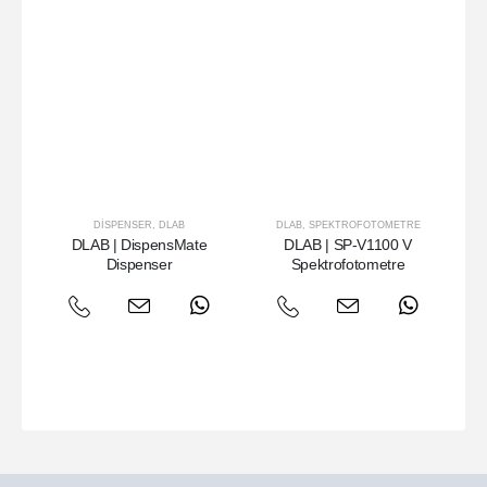
DISPENSER
,
DLAB
DLAB
,
SPEKTROFOTOMETRE
DLAB | DispensMate
DLAB | SP-V1100 V
DL
Dispenser
Spektrofotometre