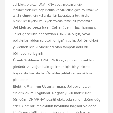
Jel Elektroforezi, DNA, RNA veya proteinler gibi
makromolekülleri boyutlarına ve yüklerine göre ayırmak ve
analiz etmek için kullanılan bir laboratuvar tekniğidir.
Moleküler biyoloji ve Biyokimyada temel bir yöntemdir.
Jel Elektroforezi Nasıl Çalışır:
Jelin Hazırlanması:
Jeller genellikle agarozdan (DNA/RNA için) veya
poliakrilamidden (proteinler için) yapılır. Jel, örnekleri
yüklemek için kuyucukları olan tampon dolu bir
bölmeye yerleştirilir.
Örnek Yükleme
: DNA, RNA veya protein örnekleri,
görünür ve yoğun hale getirmek için bir yükleme
boyasıyla karıştırılır. Örnekler jeldeki kuyucuklara
pipetlenir.
Elektrik Alanının Uygulanması:
Jel boyunca bir
elektrik akımı uygulanır. Negatif yüklü moleküller
(örneğin, DNA/RNA) pozitif elektroda (anot) doğru göç
eder. Göç hızı molekülün boyutuna bağlıdır ve daha
küçük moleküller jel matrisinde daha hızlı hareket