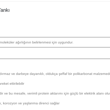
Tankı
oleküler ağırlığının belirlenmesi için uygundur.
ızdırmaz ve darbeye dayanıklı, oldukça şeffaf bir polikarbonat malzemed
et ettirilebilir
ir ve bu mesafe, verimli protein aktarımı için güçlü bir elektrik alanı olu
lik, korozyon ve yaşlanma direnci sağlar