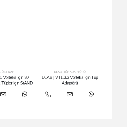
,
ÜST KAP
DLAB
,
TÜP ADAPTÖRÜ
 Vorteks için 30
DLAB | VT1.3.3 Vorteks için Tüp
Tüpler için StAND
Adaptörü