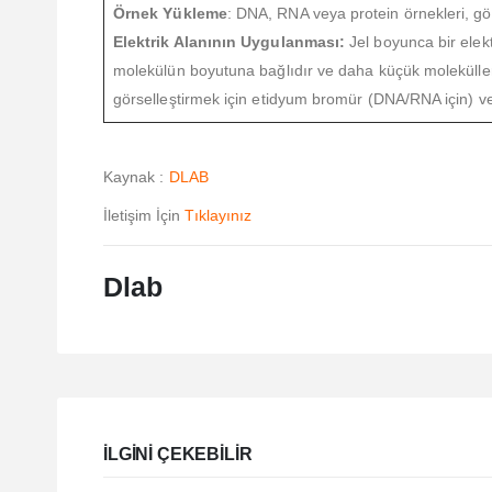
Örnek Yükleme
: DNA, RNA veya protein örnekleri, gör
Elektrik Alanının Uygulanması:
Jel boyunca bir elekt
molekülün boyutuna bağlıdır ve daha küçük moleküller 
görselleştirmek için etidyum bromür (DNA/RNA için) vey
Kaynak :
DLAB
İletişim İçin
Tıklayınız
Dlab
ILGINI ÇEKEBILIR