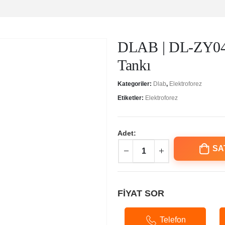
DLAB | DL-ZY04 T
Tankı
Kategoriler:
Dlab
,
Elektroforez
Etiketler:
Elektroforez
Adet:
SA
FİYAT SOR
Telefon