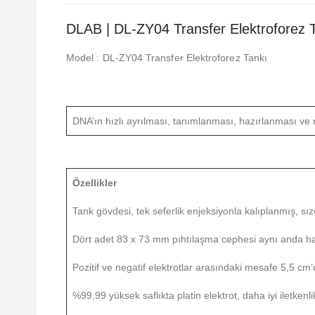
DLAB | DL-ZY04 Transfer Elektroforez 
Model : DL-ZY04 Transfer Elektroforez Tankı
DNA’ın hızlı ayrılması, tanımlanması, hazırlanması ve m
Özellikler
Tank gövdesi, tek seferlik enjeksiyonla kalıplanmış, s
Dört adet 83 x 73 mm pıhtılaşma cephesi aynı anda harek
Pozitif ve negatif elektrotlar arasındaki mesafe 5,5 cm’d
%99,99 yüksek saflıkta platin elektrot, daha iyi iletken