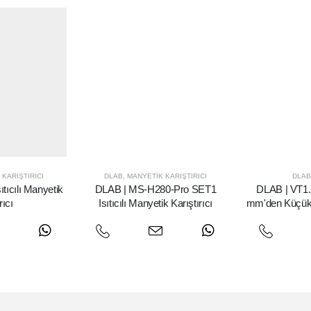
KARIŞTIRICI
DLAB
,
MANYETIK KARIŞTIRICI
DLAB
tıcılı Manyetik
DLAB | MS-H280-Pro SET1
DLAB | VT1.1
rıcı
Isıtıcılı Manyetik Karıştırıcı
mm'den Küçük 