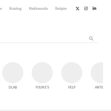
ar
Katalog
Hakkımızda
İletişim
DLAB
FOUR E'S
VELP
ANTECH