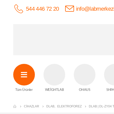
544 446 72 20
info@labmerkez
Tüm Ürünler
WEİGHTLAB
OHAUS
SHI
CIHAZLAR
DLAB
,
ELEKTROFOREZ
DLAB | DL-ZY04