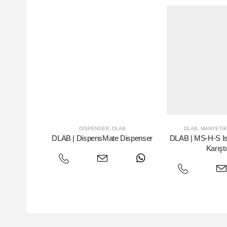
DISPENSER
,
DLAB
DLAB
,
MANYETIK 
DLAB | DispensMate Dispenser
DLAB | MS-H-S Isı
Karıştı