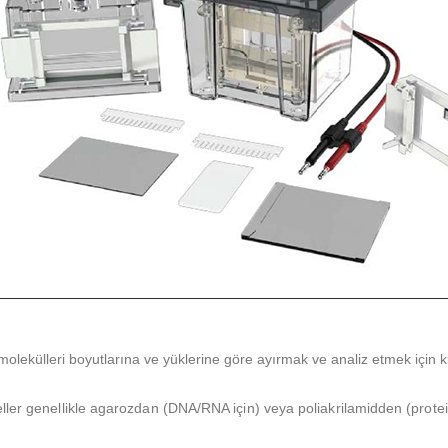
lekülleri boyutlarına ve yüklerine göre ayırmak ve analiz etmek için kull
ler genellikle agarozdan (DNA/RNA için) veya poliakrilamidden (proteinle