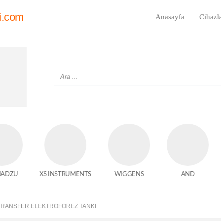
i.com
Anasayfa
Cihazl
MADZU
XS INSTRUMENTS
WIGGENS
AND
 TRANSFER ELEKTROFOREZ TANKI