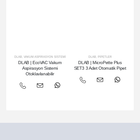
DLAB
,
VAKUM ASPIRASYON SISTEMI
DLAB
,
PIPETLER
DLAB | EcoVAC Vakum
DLAB | MicroPette Plus
DL
Aspirasyon Sistemi
SET3 3 Adet Otomatik Pipet
Otoklavlanabilir