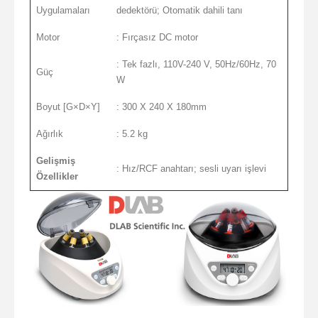
Uygulamaları
dedektörü; Otomatik dahili tanı
Motor
: Fırçasız DC motor
: Tek fazlı, 110V-240 V, 50Hz/60Hz, 70
Güç
W
Boyut [G×D×Y]
: 300 X 240 X 180mm
Ağırlık
: 5.2 kg
Gelişmiş
: Hız/RCF anahtarı; sesli uyarı işlevi
Özellikler