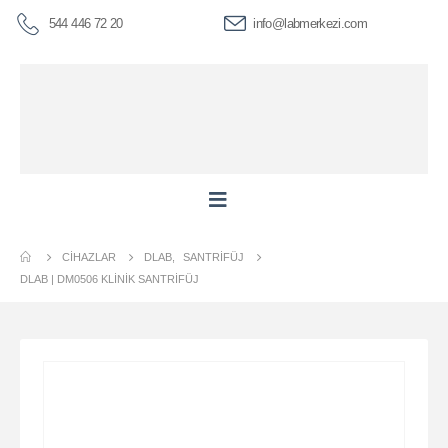
544 446 72 20
info@labmerkezi.com
CIHAZLAR
DLAB
,
SANTRIFÜJ
DLAB | DM0506 KLINIK SANTRIFÜJ