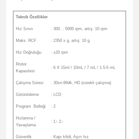
Teknik Özellikler
Hız Sınırı
: 300… 5000 rpm, artış: 10 rpm
Maks. RCF
: 2350 x g, artış: 10 g
Hız Doğruluğu
: ±20 rpm
Rrotor
: 6 X 15ml / 10mL / 7 mL / 1.5-5 mL
Kapasitesi
Çalışma Süresi
: 30sn-99dk, HD (sürekli çalışma)
Görüntüleme
: LCD
Program Belleği
: 2
Hızlanma /
: 1↑ 2↓
Yavaşlama
Güvenlik
: Kapı kilidi, Aşırı hız