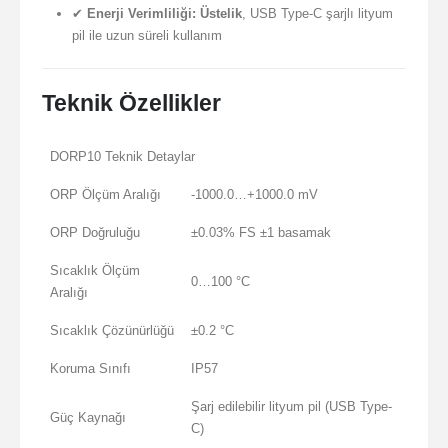
✔
Enerji Verimliliği:
Üstelik
, USB Type-C şarjlı lityum
pil ile uzun süreli kullanım
Teknik Özellikler
DORP10 Teknik Detaylar
ORP Ölçüm Aralığı
-1000.0…+1000.0 mV
ORP Doğruluğu
±0.03% FS ±1 basamak
Sıcaklık Ölçüm
0…100 °C
Aralığı
Sıcaklık Çözünürlüğü
±0.2 °C
Koruma Sınıfı
IP57
Şarj edilebilir lityum pil (USB Type-
Güç Kaynağı
C)