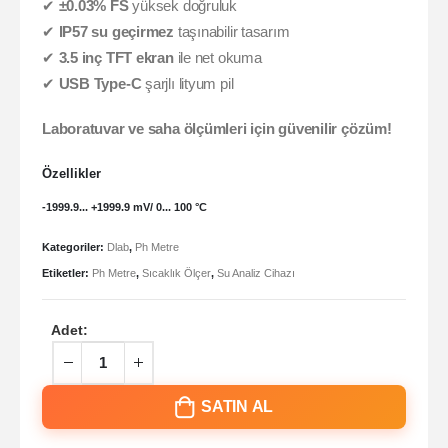
✔
±0.03% FS
yüksek doğruluk
✔
IP57 su geçirmez
taşınabilir tasarım
✔
3.5 inç TFT ekran
ile net okuma
✔
USB Type-C
şarjlı lityum pil
Laboratuvar ve saha ölçümleri için güvenilir çözüm!
Özellikler
-1999.9... +1999.9 mV/ 0... 100 °C
Kategoriler:
Dlab
,
Ph Metre
Etiketler:
Ph Metre
,
Sıcaklık Ölçer
,
Su Analiz Cihazı
Adet:
SATIN AL