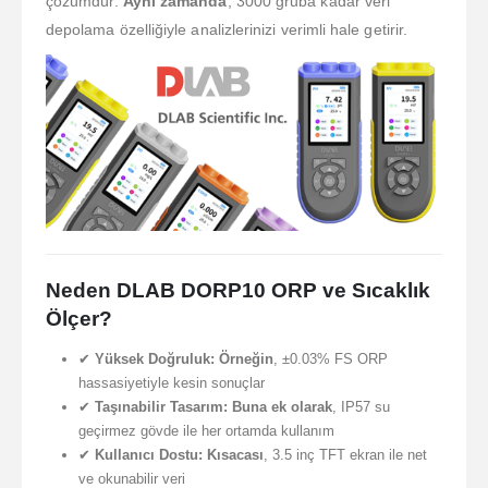
çözümdür.
Aynı zamanda
, 3000 gruba kadar veri
depolama özelliğiyle analizlerinizi verimli hale getirir.
Neden DLAB DORP10 ORP ve Sıcaklık
Ölçer?
✔
Yüksek Doğruluk:
Örneğin
, ±0.03% FS ORP
hassasiyetiyle kesin sonuçlar
✔
Taşınabilir Tasarım:
Buna ek olarak
, IP57 su
geçirmez gövde ile her ortamda kullanım
✔
Kullanıcı Dostu:
Kısacası
, 3.5 inç TFT ekran ile net
ve okunabilir veri