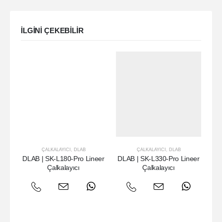
ILGINI ÇEKEBILIR
ÇALKALAYICI
,
DLAB
ÇALKALAYICI
,
DLAB
DLAB | SK-L180-Pro Lineer
DLAB | SK-L330-Pro Lineer
DL
Çalkalayıcı
Çalkalayıcı
3