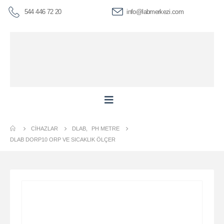
544 446 72 20
info@labmerkezi.com
CIHAZLAR
DLAB
,
PH METRE
DLAB DORP10 ORP VE SICAKLIK ÖLÇER