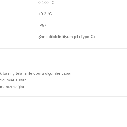
0-100 °C
±0.2 °C
IP57
Şarj edilebilir lityum pil (Type-C)
 basınç telafisi ile doğru ölçümler yapar
 ölçümler sunar
ımanızı sağlar