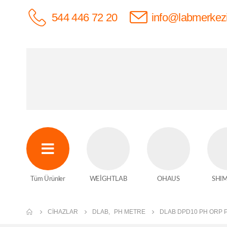
544 446 72 20
info@labmerkez
Tüm Ürünler
WEİGHTLAB
OHAUS
SHI
CIHAZLAR
DLAB
,
PH METRE
DLAB DPD10 PH ORP P