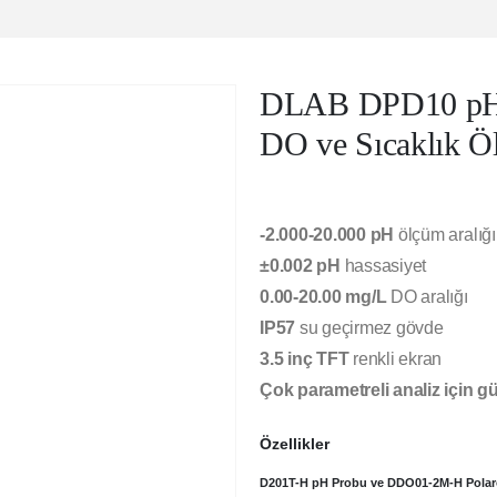
DLAB DPD10 pH 
DO ve Sıcaklık Ö
-2.000-20.000 pH
ölçüm aralığı
±0.002 pH
hassasiyet
0.00-20.00 mg/L
DO aralığı
IP57
su geçirmez gövde
3.5 inç TFT
renkli ekran
Çok parametreli analiz için g
Özellikler
D201T-H pH Probu ve DDO01-2M-H Polar