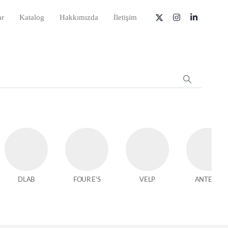
ar
Katalog
Hakkımızda
İletişim
DLAB
FOUR E'S
VELP
ANTECH