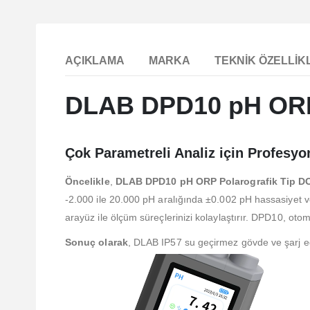
AÇIKLAMA
MARKA
TEKNIK ÖZELLIK
DLAB DPD10 pH ORP P
Çok Parametreli Analiz için Profesy
Öncelikle
,
DLAB DPD10 pH ORP Polarografik Tip DO 
-2.000 ile 20.000 pH aralığında ±0.002 pH hassasiyet 
arayüz ile ölçüm süreçlerinizi kolaylaştırır. DPD10, otoma
Sonuç olarak
, DLAB IP57 su geçirmez gövde ve şarj edil