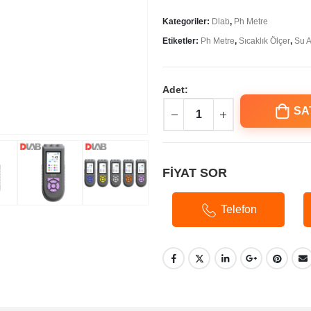
Kategoriler:
Dlab
,
Ph Metre
Etiketler:
Ph Metre
,
Sıcaklık Ölçer
,
Su A
Adet:
SA
FİYAT SOR
Telefon