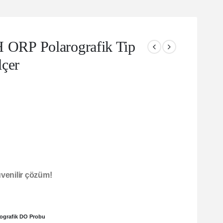
ORP Polarografik Tip
lçer
üvenilir çözüm!
ografik DO Probu