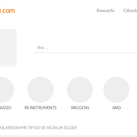
i.com
Anasayfa
Cihazl
MADZU
XS INSTRUMENTS
WIGGENS
AND
OLAROGRAFIK TIP DO VE SICAKLIK ÖLÇER