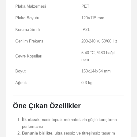
Plaka Malzemesi
PET
Plaka Boyutu
120×115 mm
Koruma Sınıfı
IP21
Gerilim Frekansı
200-240 V, 50/60 Hz
5-40 °C, %80 bağıl
Çevre Koşulları
nem
Boyut
150x144x54 mm
Ağırlık
0.3 kg
Öne Çıkan Özellikler
İlk olarak
, nadir toprak mıknatıslarla güçlü karıştırma
performansı
Bununla birlikte
, ultra sessiz ve titreşimsiz tasarım