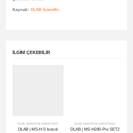
Kaynak:
DLAB Scientific
ILGINI ÇEKEBILIR
DLAB
,
MANYETIK KARIŞTIRICI
DLAB
,
MANYETIK KARIŞTIRICI
DLAB | MS-H-S Isıtıcılı
DLAB | MS-H280-Pro SET2
DLA