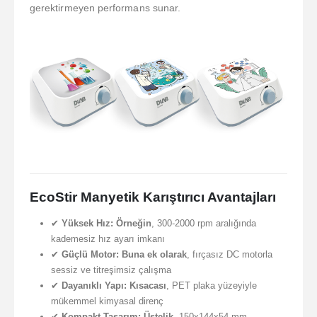
gerektirmeyen performans sunar.
EcoStir Manyetik Karıştırıcı Avantajları
✔
Yüksek Hız:
Örneğin
, 300-2000 rpm aralığında
kademesiz hız ayarı imkanı
✔
Güçlü Motor:
Buna ek olarak
, fırçasız DC motorla
sessiz ve titreşimsiz çalışma
✔
Dayanıklı Yapı:
Kısacası
, PET plaka yüzeyiyle
mükemmel kimyasal direnç
✔
Kompakt Tasarım:
Üstelik
, 150x144x54 mm