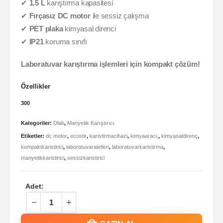
✔
1.5 L
karıştırma kapasitesi
✔
Fırçasız DC motor
ile sessiz çalışma
✔
PET plaka
kimyasal direnci
✔
IP21
koruma sınıfı
Laboratuvar karıştırma işlemleri için kompakt çözüm!
Özellikler
300
Kategoriler:
Dlab
,
Manyetik Karıştırıcı
Etiketler:
dc motor
,
ecostir
,
karistirmacihazi
,
kimyaaraci,
,
kimyasaldirenç
,
kompaktkaristirici
,
laboratuvaraletleri
,
laboratuvarkaristirma
,
manyetikkaristirici
,
sessizkaristirici
Adet: