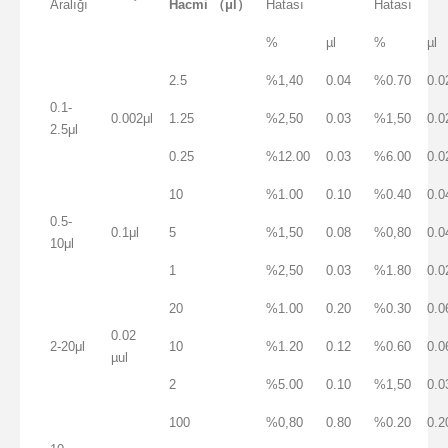
Aralığı
Hacmi
（μl）
Hatası
Hatası
%
µl
%
µl
2.5
%1,40
0.04
%0.70
0.0
0.1-
0.002μl
1.25
%2,50
0.03
%1,50
0.0
2.5μl
0.25
%12.00
0.03
%6.00
0.0
10
%1.00
0.10
%0.40
0.0
0.5-
0.1μl
5
%1,50
0.08
%0,80
0.0
10μl
1
%2,50
0.03
%1.80
0.0
20
%1.00
0.20
%0.30
0.0
0.02
2-20μl
10
%1.20
0.12
%0.60
0.0
µul
2
%5.00
0.10
%1,50
0.0
100
%0,80
0.80
%0.20
0.2