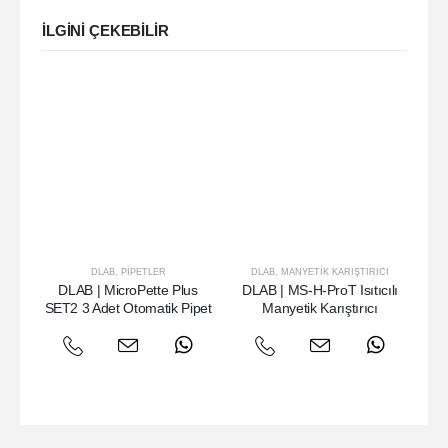
ILGINI ÇEKEBILIR
DLAB
,
PIPETLER
DLAB
,
MANYETIK KARIŞTIRICI
DLAB | MicroPette Plus
DLAB | MS-H-ProT Isıtıcılı
SET2 3 Adet Otomatik Pipet
Manyetik Karıştırıcı