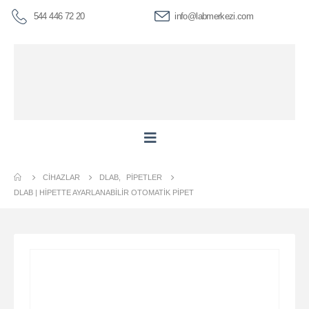
544 446 72 20
info@labmerkezi.com
CIHAZLAR
DLAB
,
PIPETLER
DLAB | HIPETTE AYARLANABILIR OTOMATIK PIPET