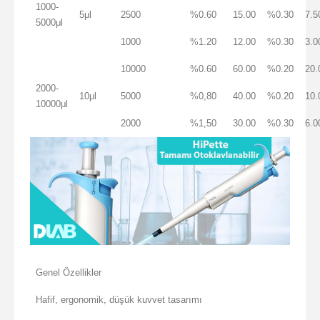
1000-
5μl
2500
%0.60
15.00
%0.30
7.5
5000μl
1000
%1.20
12.00
%0.30
3.0
10000
%0.60
60.00
%0.20
20.
2000-
10μl
5000
%0,80
40.00
%0.20
10.
10000μl
2000
%1,50
30.00
%0.30
6.0
Genel Özellikler
Hafif, ergonomik, düşük kuvvet tasarımı