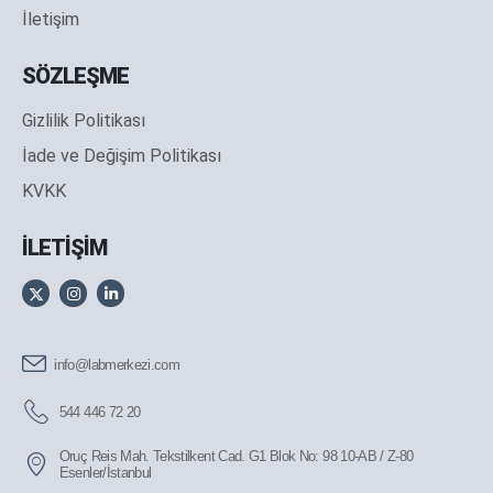
İletişim
SÖZLEŞME
Gizlilik Politikası
İade ve Değişim Politikası
KVKK
İLETİŞİM
info@labmerkezi.com
544 446 72 20
Oruç Reis Mah. Tekstilkent Cad. G1 Blok No: 98 10-AB / Z-80
Esenler/İstanbul