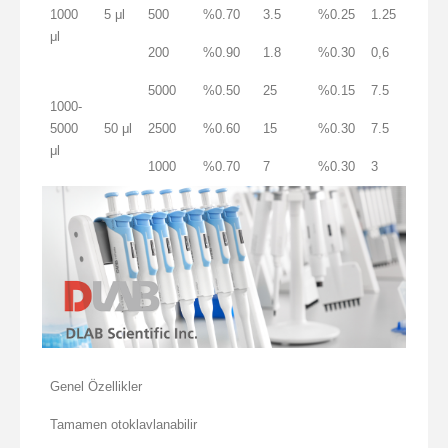
1000
5 μl
500
%0.70
3.5
%0.25
1.25
μl
200
%0.90
1.8
%0.30
0,6
5000
%0.50
25
%0.15
7.5
1000-
5000
50 μl
2500
%0.60
15
%0.30
7.5
μl
1000
%0.70
7
%0.30
3
Genel Özellikler
Tamamen otoklavlanabilir