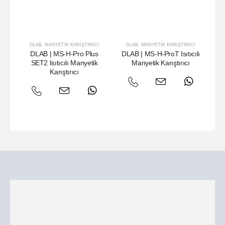
DLAB
,
MANYETIK KARIŞTIRICI
DLAB
,
MANYETIK KARIŞTIRICI
DLA
DLAB | MS-H-Pro Plus
DLAB | MS-H-ProT Isıtıcılı
D
SET2 Isıtıcılı Manyetik
Manyetik Karıştırıcı
Karıştırıcı