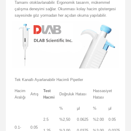
Tamamı otoklavlanabilir. Ergonomik tasarım, mükemmel
çalışma deneyimi sağlar. Okunması kolay hacim göstergesi
sayesinde göz yormadan her açıdan okuma yapılabilir.
Tek Kanallı Ayarlanabilir Hacimli Pipetler
Hacim
Test
Hassasiyet
Artış
Doğruluk Hatası
Aralığı
Hacmi
Hatası
%
µl
%
µl
2.5
%2,50
0.0625
%2.00
0.05
0.1-
0.05
1.25
%3,00
0.0375
%3,00
0.0375