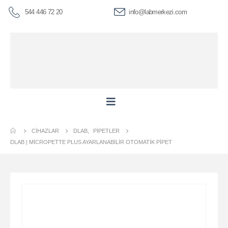
544 446 72 20
info@labmerkezi.com
CIHAZLAR
DLAB
,
PIPETLER
DLAB | MICROPETTE PLUS AYARLANABILIR OTOMATIK PIPET