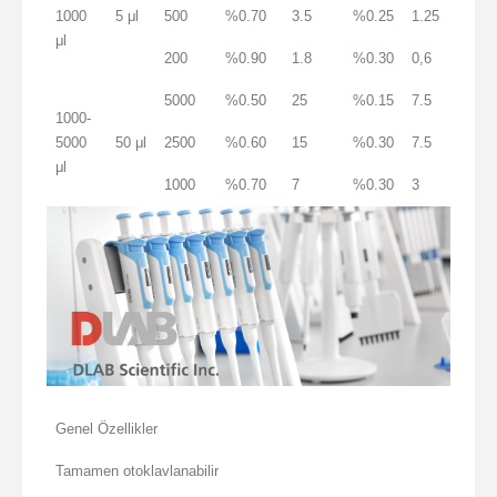
1000
5 μl
500
%0.70
3.5
%0.25
1.25
μl
200
%0.90
1.8
%0.30
0,6
5000
%0.50
25
%0.15
7.5
1000-
5000
50 μl
2500
%0.60
15
%0.30
7.5
μl
1000
%0.70
7
%0.30
3
Genel Özellikler
Tamamen otoklavlanabilir