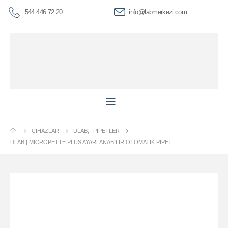
544 446 72 20
info@labmerkezi.com
CIHAZLAR
DLAB
,
PIPETLER
DLAB | MICROPETTE PLUS AYARLANABILIR OTOMATIK PIPET