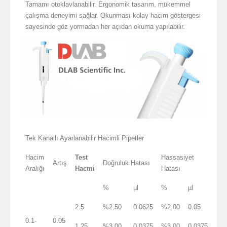
Tamamı otoklavlanabilir. Ergonomik tasarım, mükemmel
çalışma deneyimi sağlar. Okunması kolay hacim göstergesi
sayesinde göz yormadan her açıdan okuma yapılabilir.
Tek Kanallı Ayarlanabilir Hacimli Pipetler
Hacim
Test
Hassasiyet
Artış
Doğruluk Hatası
Aralığı
Hacmi
Hatası
%
µl
%
µl
2.5
%2,50
0.0625
%2.00
0.05
0.1-
0.05
1.25
%3,00
0.0375
%3,00
0.0375