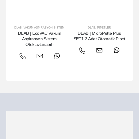
DLAB
,
VAKUM ASPIRASYON SISTEMI
DLAB
,
PIPETLER
DLAB | EcoVAC Vakum
DLAB | MicroPette Plus
DL
Aspirasyon Sistemi
SET1 3 Adet Otomatik Pipet
Is
Otoklavlanabilir