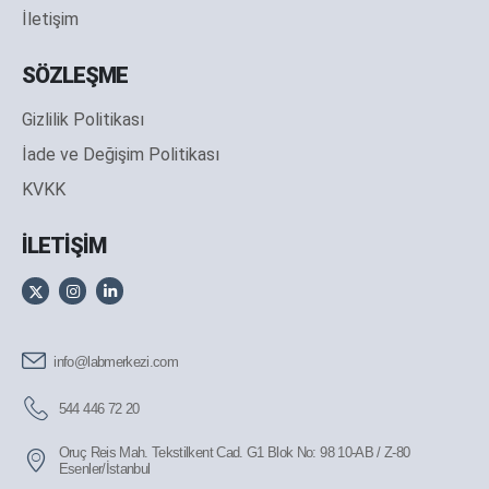
İletişim
SÖZLEŞME
Gizlilik Politikası
İade ve Değişim Politikası
KVKK
İLETİŞİM
info@labmerkezi.com
544 446 72 20
Oruç Reis Mah. Tekstilkent Cad. G1 Blok No: 98 10-AB / Z-80
Esenler/İstanbul