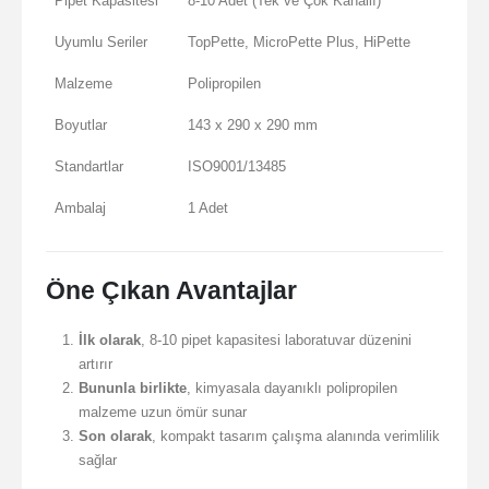
Pipet Kapasitesi
8-10 Adet (Tek ve Çok Kanallı)
Uyumlu Seriler
TopPette, MicroPette Plus, HiPette
Malzeme
Polipropilen
Boyutlar
143 x 290 x 290 mm
Standartlar
ISO9001/13485
Ambalaj
1 Adet
Öne Çıkan Avantajlar
İlk olarak
, 8-10 pipet kapasitesi laboratuvar düzenini
artırır
Bununla birlikte
, kimyasala dayanıklı polipropilen
malzeme uzun ömür sunar
Son olarak
, kompakt tasarım çalışma alanında verimlilik
sağlar