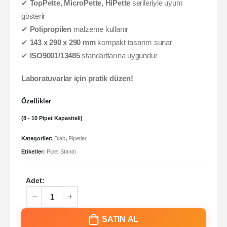
✔
TopPette, MicroPette, HiPette
serileriyle uyum
gösterir
✔
Polipropilen
malzeme kullanır
✔
143 x 290 x 290 mm
kompakt tasarım sunar
✔
ISO9001/13485
standartlarına uygundur
Laboratuvarlar için pratik düzen!
Özellikler
(8 - 10 Pipet Kapasiteli)
Kategoriler:
Dlab
,
Pipetler
Etiketler:
Pipet Standı
Adet:
SATIN AL