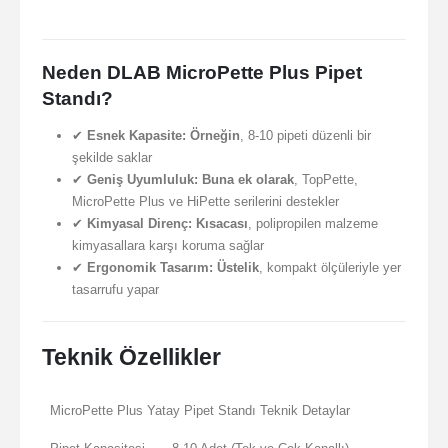
Neden DLAB MicroPette Plus Pipet
Standı?
✔
Esnek Kapasite:
Örneğin
, 8-10 pipeti düzenli bir
şekilde saklar
✔
Geniş Uyumluluk:
Buna ek olarak
, TopPette,
MicroPette Plus ve HiPette serilerini destekler
✔
Kimyasal Direnç:
Kısacası
, polipropilen malzeme
kimyasallara karşı koruma sağlar
✔
Ergonomik Tasarım:
Üstelik
, kompakt ölçüleriyle yer
tasarrufu yapar
Teknik Özellikler
MicroPette Plus Yatay Pipet Standı Teknik Detaylar