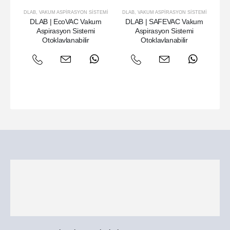
DLAB
,
VAKUM ASPIRASYON SISTEMI
DLAB
,
VAKUM ASPIRASYON SISTEMI
DLAB | EcoVAC Vakum
DLAB | SAFEVAC Vakum
DL
Aspirasyon Sistemi
Aspirasyon Sistemi
Otoklavlanabilir
Otoklavlanabilir