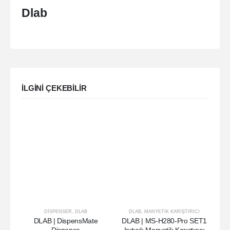
Dlab
ILGINI ÇEKEBILIR
DISPENSER
,
DLAB
DLAB
,
MANYETIK KARIŞTIRICI
DLAB | DispensMate
DLAB | MS-H280-Pro SET1
DL