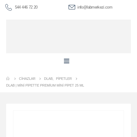
544 446 72 20
info@labmerkezi.com
CIHAZLAR
DLAB
,
PIPETLER
DLAB | MINI PIPETTE PREMIUM MINI PIPET 25 ΜL