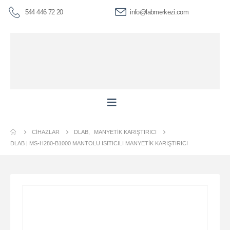
544 446 72 20
info@labmerkezi.com
CIHAZLAR
DLAB
,
MANYETIK KARIŞTIRICI
DLAB | MS-H280-B1000 MANTOLU ISITICILI MANYETIK KARIŞTIRICI