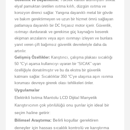
elyaf pamuktan üretilen ısıtma kılıfı, düzgün ısıtma ve
korozyon direnci sağlar. Yangına dayanıklı metal bir gövde
ve bakım gerektirmeyen ve uzun bir hizmet ömrü sağlayan
patlamaya dayanıklı bir DC fırçasız motor içerir. Güvenlik,
ısıtmayı durdurarak ve gerekirse güç kaynağını keserek
ekipman arızalarını veya aşırı ısınmayı izleyen ve bunlara
yanıt veren çift bağımsız güvenlik devreleriyle daha da
artırılır.
Gelişmiş Özellikler:
Karıştırıcı, çalışma plakası sıcaklığı
50 °C’yi aşarsa kullanıcıyı uyaran bir “SICAK” uyarı
özelliğiyle donatılmıştır ve bu da ekstra bir güvenlik
katmanı sağlar. Sıcaklıklar 350 °C’ye ulaşırsa aşırı ısınma
koruması devreye girerek olası tehlikeleri önler.
Uygulamalar
Elektrikli Isıtma Mantolu LCD Dijital Manyetik
Karıştırıcının çok yönlülüğü onu şunlar için ideal bir
seçim haline getirir:
Bilimsel Araştırma:
Belirli koşullar gerektiren
deneyler için hassas sıcaklık kontrolü ve karıştırma