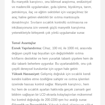
Bu manyetik karıştırıcı, onu bilimsel araştırma, endüstriyel
ve madencilik uygulamaları, gıda işleme, biyokimya, tarım,
petrokimya, ilaç ve eğitim sektörleri için vazgeçilmez bir
araç haline getiren elektrikli bir ısıtma mantosuyla
donatılmıştır. Sıvıların sıcaklık kontrollü ısıtılmasına ve
inkübasyonuna izin vererek güçlü manyetik karıştırma
yetenekleriyle birleşerek çok yönlü uygulamalar sunar.
Temel Avantajlar
Esnek Yapılandırma:
Cihaz, 100 mL ile 1000 mL arasında
değişen çeşitli kap boyutları için değiştirilebilir ısıtma
kılıflarını destekler ve hem yuvarlak tabanlı şişelere hem de
düz tabanlı beherlere uygundur. Bu uyarlanabilirlik, onu çok
çeşitli deneysel kurulumlar için uygun hale getirir.
Yüksek Hassasiyet:
Gelişmiş doğruluk için sıcaklık kendi
kendini kalibre etme özelliğine sahiptir ve ısıtma işlemleri
üzerinde hassas kontrol sağlar. Manyetik karıştırıcı, hem
hız hem de sıcaklık ayarları hakkında gerçek zamanlı geri
bildirim sağlayan bir LCD ekranla kolaylaştırılan mükemmel
hız kontrol doğruluğu ile 200-2200 rpm hız aralığı sunar.
Güvenlik ve Dayanıklılık:
Yüksek kaliteli alüminyum silikat