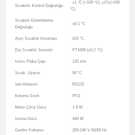
: ±1 °C (<100 ℃), ±1%(>100
Sıcaklıkı Kontrol Doğruluğu
°C)
Sıcaklık Görüntüleme
: ±0.1 °C
Doğruluğu
Aşırı Sıcaklık Koruması
: 420 °C
Dış Sıcaklık Sensörü
: PT1000 (±0.2 °C)
Isıtıcı Plaka Çapı
: 135 mm
Sıcak Uyarısı
: 50 °C
Veri Aktarımı
: RS232
Koruma Sınıfı
: IP21
Motor Çıkış Gücü
: 1.8 W
Isıtma Gücü
: 440 W
Gerilim Frekansı
: 200-240 V 50/60 Hz