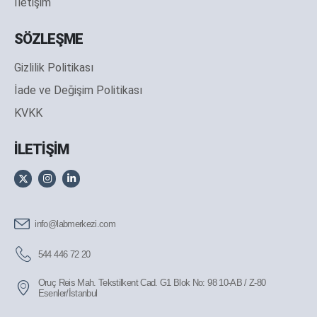
İletişim
SÖZLEŞME
Gizlilik Politikası
İade ve Değişim Politikası
KVKK
İLETİŞİM
info@labmerkezi.com
544 446 72 20
Oruç Reis Mah. Tekstilkent Cad. G1 Blok No: 98 10-AB / Z-80
Esenler/İstanbul