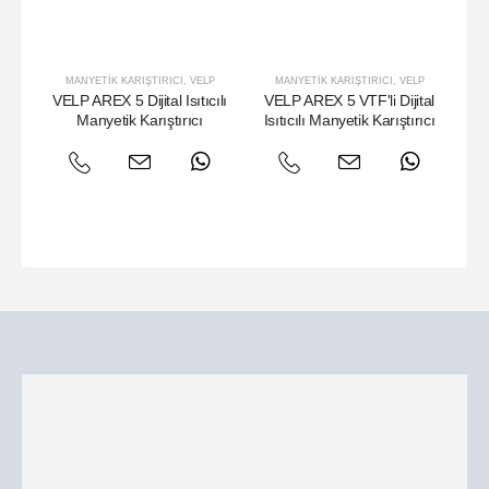
MANYETIK KARIŞTIRICI
,
VELP
MANYETIK KARIŞTIRICI
,
VELP
VELP AREX 5 Dijital Isıtıcılı
VELP AREX 5 VTF'li Dijital
V
Manyetik Karıştırıcı
Isıtıcılı Manyetik Karıştırıcı
S