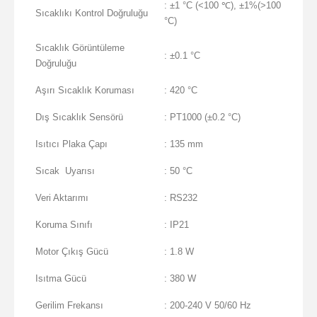
: ±1 °C (<100 ℃), ±1%(>100
Sıcaklıkı Kontrol Doğruluğu
°C)
Sıcaklık Görüntüleme
: ±0.1 °C
Doğruluğu
Aşırı Sıcaklık Koruması
: 420 °C
Dış Sıcaklık Sensörü
: PT1000 (±0.2 °C)
Isıtıcı Plaka Çapı
: 135 mm
Sıcak Uyarısı
: 50 °C
Veri Aktarımı
: RS232
Koruma Sınıfı
: IP21
Motor Çıkış Gücü
: 1.8 W
Isıtma Gücü
: 380 W
Gerilim Frekansı
: 200-240 V 50/60 Hz