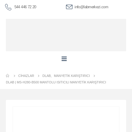
544 446 72 20
info@labmerkezi.com
CIHAZLAR
DLAB
,
MANYETIK KARIŞTIRICI
DLAB | MS-H280-B500 MANTOLU ISITICILI MANYETIK KARIŞTIRICI