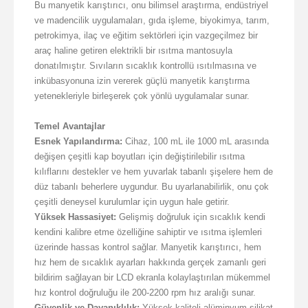
Bu manyetik karıştırıcı, onu bilimsel araştırma, endüstriyel
ve madencilik uygulamaları, gıda işleme, biyokimya, tarım,
petrokimya, ilaç ve eğitim sektörleri için vazgeçilmez bir
araç haline getiren elektrikli bir ısıtma mantosuyla
donatılmıştır. Sıvıların sıcaklık kontrollü ısıtılmasına ve
inkübasyonuna izin vererek güçlü manyetik karıştırma
yetenekleriyle birleşerek çok yönlü uygulamalar sunar.
Temel Avantajlar
Esnek Yapılandırma:
Cihaz, 100 mL ile 1000 mL arasında
değişen çeşitli kap boyutları için değiştirilebilir ısıtma
kılıflarını destekler ve hem yuvarlak tabanlı şişelere hem de
düz tabanlı beherlere uygundur. Bu uyarlanabilirlik, onu çok
çeşitli deneysel kurulumlar için uygun hale getirir.
Yüksek Hassasiyet:
Gelişmiş doğruluk için sıcaklık kendi
kendini kalibre etme özelliğine sahiptir ve ısıtma işlemleri
üzerinde hassas kontrol sağlar. Manyetik karıştırıcı, hem
hız hem de sıcaklık ayarları hakkında gerçek zamanlı geri
bildirim sağlayan bir LCD ekranla kolaylaştırılan mükemmel
hız kontrol doğruluğu ile 200-2200 rpm hız aralığı sunar.
Güvenlik ve Dayanıklılık:
Yüksek kaliteli alüminyum silikat