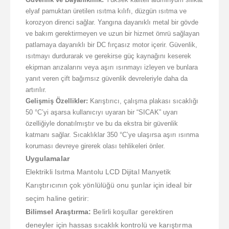
elyaf pamuktan üretilen ısıtma kılıfı, düzgün ısıtma ve
korozyon direnci sağlar. Yangına dayanıklı metal bir gövde
ve bakım gerektirmeyen ve uzun bir hizmet ömrü sağlayan
patlamaya dayanıklı bir DC fırçasız motor içerir. Güvenlik,
ısıtmayı durdurarak ve gerekirse güç kaynağını keserek
ekipman arızalarını veya aşırı ısınmayı izleyen ve bunlara
yanıt veren çift bağımsız güvenlik devreleriyle daha da
artırılır.
Gelişmiş Özellikler:
Karıştırıcı, çalışma plakası sıcaklığı
50 °C’yi aşarsa kullanıcıyı uyaran bir “SICAK” uyarı
özelliğiyle donatılmıştır ve bu da ekstra bir güvenlik
katmanı sağlar. Sıcaklıklar 350 °C’ye ulaşırsa aşırı ısınma
koruması devreye girerek olası tehlikeleri önler.
Uygulamalar
Elektrikli Isıtma Mantolu LCD Dijital Manyetik
Karıştırıcının çok yönlülüğü onu şunlar için ideal bir
seçim haline getirir:
Bilimsel Araştırma:
Belirli koşullar gerektiren
deneyler için hassas sıcaklık kontrolü ve karıştırma