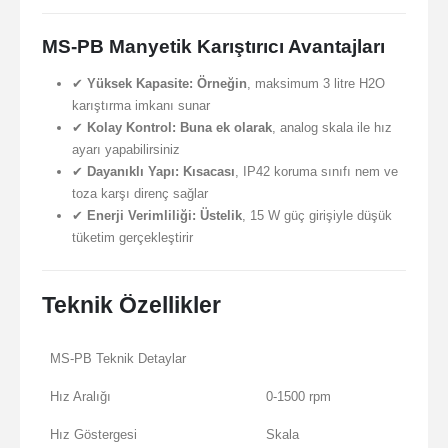
MS-PB Manyetik Karıştırıcı Avantajları
✔
Yüksek Kapasite:
Örneğin
, maksimum 3 litre H2O
karıştırma imkanı sunar
✔
Kolay Kontrol:
Buna ek olarak
, analog skala ile hız
ayarı yapabilirsiniz
✔
Dayanıklı Yapı:
Kısacası
, IP42 koruma sınıfı nem ve
toza karşı direnç sağlar
✔
Enerji Verimliliği:
Üstelik
, 15 W güç girişiyle düşük
tüketim gerçekleştirir
Teknik Özellikler
MS-PB Teknik Detaylar
Hız Aralığı
0-1500 rpm
Hız Göstergesi
Skala