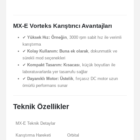
MX-E Vorteks Karıştırıcı Avantajları
✔
Yüksek Hız:
Örneğin
, 3000 rpm sabit hız ile verimli
karıştırma
✔
Kolay Kullanım:
Buna ek olarak
, dokunmatik ve
sürekli mod seçenekleri
✔
Kompakt Tasarım:
Kısacası
, küçük boyutları ile
laboratuvarlarda yer tasarrufu sağlar
✔
Dayanıklı Motor:
Üstelik
, fırçasız DC motor uzun
ömürlü performans sunar
Teknik Özellikler
MX-E Teknik Detaylar
Karıştırma Hareketi
Orbital