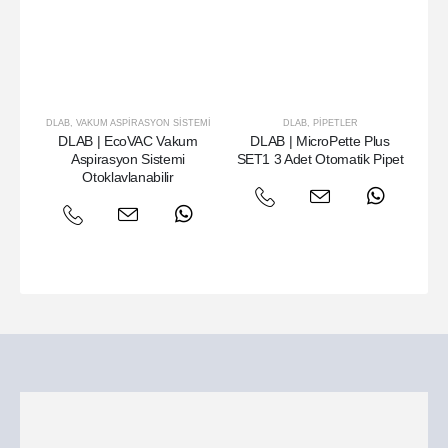
DLAB
,
VAKUM ASPIRASYON SISTEMI
DLAB
,
PIPETLER
DLAB | EcoVAC Vakum
DLAB | MicroPette Plus
D
Aspirasyon Sistemi
SET1 3 Adet Otomatik Pipet
Is
Otoklavlanabilir