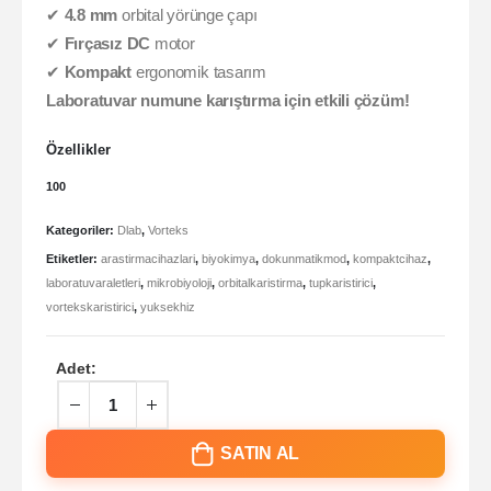
✔
4.8 mm
orbital yörünge çapı
✔
Fırçasız DC
motor
✔
Kompakt
ergonomik tasarım
Laboratuvar numune karıştırma için etkili çözüm!
Özellikler
100
Kategoriler:
Dlab
,
Vorteks
Etiketler:
arastirmacihazlari
,
biyokimya
,
dokunmatikmod
,
kompaktcihaz
,
laboratuvaraletleri
,
mikrobiyoloji
,
orbitalkaristirma
,
tupkaristirici
,
vortekskaristirici
,
yuksekhiz
Adet:
SATIN AL