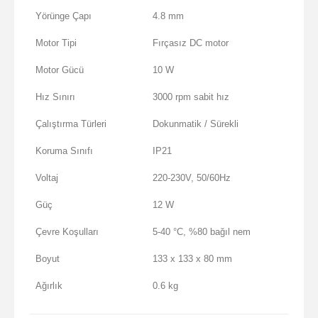
Yörünge Çapı
4.8 mm
Motor Tipi
Fırçasız DC motor
Motor Gücü
10 W
Hız Sınırı
3000 rpm sabit hız
Çalıştırma Türleri
Dokunmatik / Sürekli
Koruma Sınıfı
IP21
Voltaj
220-230V, 50/60Hz
Güç
12 W
Çevre Koşulları
5-40 °C, %80 bağıl nem
Boyut
133 x 133 x 80 mm
Ağırlık
0.6 kg