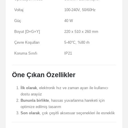
Voltaj
100-240V, 50/60Hz
Güç
40 W
Boyut [D×G×Y]
220 x 510 x 260 mm
Çevre Koşulları
5-40°C, %80 rh
Koruma Sınıfı
IP21
Öne Çıkan Özellikler
İlk olarak
, elektronik hız ve zaman ayarı ile kullanıcı
dostu arayüz
Bununla birlikte
, hassas yuvarlanma hareketi için
optimize edilmiş tasarım
Son olarak
, çok çeşitli aksesuar seçenekleri ile esneklik