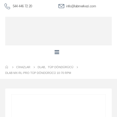
544 446 72 20
info@labmerkezi.com
CIHAZLAR
DLAB
,
TÜP DÖNDÜRÜCÜ
DLAB MX-RL-PRO TÜP DÖNDÜRÜCÜ 10-70 RPM