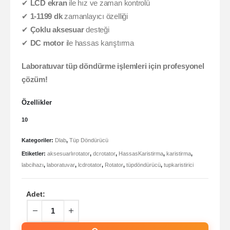
✔
LCD ekran
ile hız ve zaman kontrolü
✔
1-1199 dk
zamanlayıcı özelliği
✔
Çoklu aksesuar
desteği
✔
DC motor
ile hassas karıştırma
Laboratuvar tüp döndürme işlemleri için profesyonel
çözüm!
Özellikler
10
Kategoriler:
Dlab
,
Tüp Döndürücü
Etiketler:
aksesuarlırotator
,
dcrotator
,
HassasKaristirma
,
karistirma
,
labcihazı
,
laboratuvar
,
lcdrotator
,
Rotator
,
tüpdöndürücü
,
tupkaristirici
Adet: