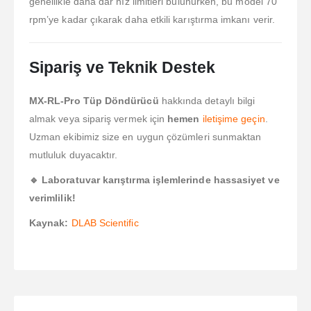
genellikle daha dar hız limitleri bulunurken, bu model 70
rpm’ye kadar çıkarak daha etkili karıştırma imkanı verir.
Sipariş ve Teknik Destek
MX-RL-Pro Tüp Döndürücü
hakkında detaylı bilgi
almak veya sipariş vermek için
hemen
iletişime geçin
.
Uzman ekibimiz size en uygun çözümleri sunmaktan
mutluluk duyacaktır.
🔹 Laboratuvar karıştırma işlemlerinde hassasiyet ve
verimlilik!
Kaynak:
DLAB Scientific