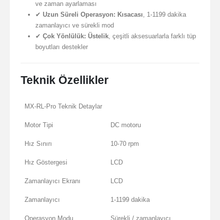
ve zaman ayarlaması
✔
Uzun Süreli Operasyon:
Kısacası
, 1-1199 dakika
zamanlayıcı ve sürekli mod
✔
Çok Yönlülük:
Üstelik
, çeşitli aksesuarlarla farklı tüp
boyutları destekler
Teknik Özellikler
MX-RL-Pro Teknik Detaylar
Motor Tipi
DC motoru
Hız Sınırı
10-70 rpm
Hız Göstergesi
LCD
Zamanlayıcı Ekranı
LCD
Zamanlayıcı
1-1199 dakika
Operasyon Modu
Sürekli / zamanlayıcı