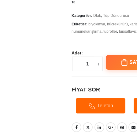
10
Kategoriler:
Dlab
,
Tüp Döndürücü
Etiketler:
biyokimya
,
hücrekültürü
,
kari
numunekarıştırma
,
tüproller
,
tüpsallayıc
Adet:
SA
FİYAT SOR
Telefon