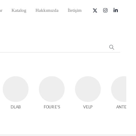
ar
Katalog
Hakkımızda
İletişim
DLAB
FOUR E'S
VELP
ANTECH