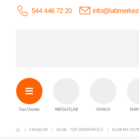
544 446 72 20
info@labmerkez
Tüm Ürünler
WEİGHTLAB
OHAUS
SHI
CIHAZLAR
DLAB
,
TÜP DÖNDÜRÜCÜ
DLAB MX-T6-P