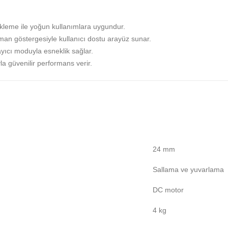
leme ile yoğun kullanımlara uygundur.
man göstergesiyle kullanıcı dostu arayüz sunar.
yıcı moduyla esneklik sağlar.
la güvenilir performans verir.
24 mm
Sallama ve yuvarlama
DC motor
4 kg