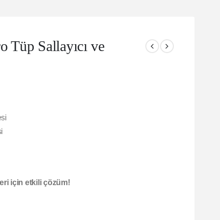
Tüp Sallayıcı ve
si
i
ri için etkili çözüm!