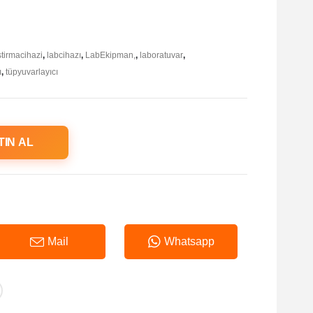
stirmacihazi
,
labcihazı
,
LabEkipman,
,
laboratuvar
,
ı
,
tüpyuvarlayıcı
TIN AL
Mail
Whatsapp