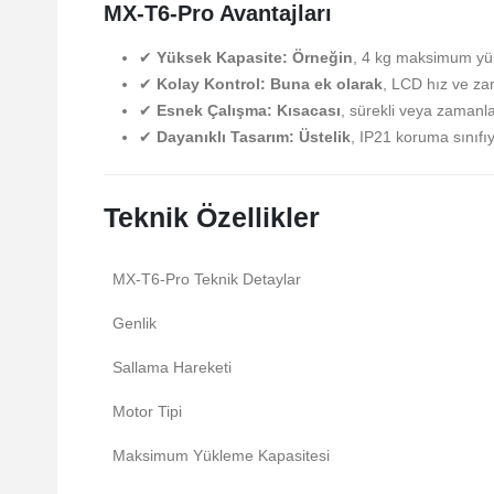
MX-T6-Pro Avantajları
✔
Yüksek Kapasite:
Örneğin
, 4 kg maksimum yük
✔
Kolay Kontrol:
Buna ek olarak
, LCD hız ve za
✔
Esnek Çalışma:
Kısacası
, sürekli veya zamanla
✔
Dayanıklı Tasarım:
Üstelik
, IP21 koruma sınıfıy
Teknik Özellikler
MX-T6-Pro Teknik Detaylar
Genlik
Sallama Hareketi
Motor Tipi
Maksimum Yükleme Kapasitesi