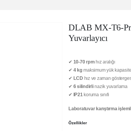
DLAB MX-T6-Pro 
Yuvarlayıcı
✔
10-70 rpm
hız aralığı
✔
4 kg
maksimum yük kapasite
✔
LCD
hız ve zaman gösterges
✔
6 silindirli
nazik yuvarlama
✔
IP21
koruma sınıfı
Laboratuvar karıştırma işlemle
Özellikler