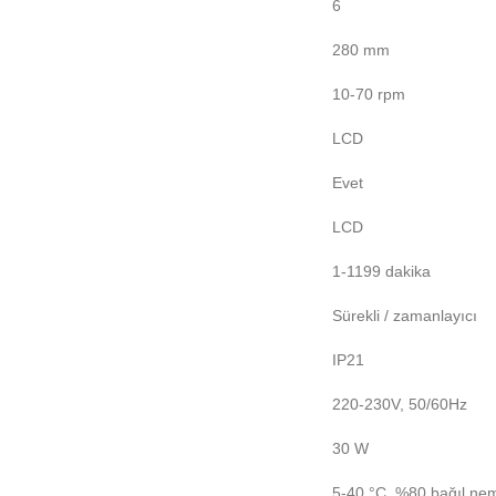
6
280 mm
10-70 rpm
LCD
Evet
LCD
1-1199 dakika
Sürekli / zamanlayıcı
IP21
220-230V, 50/60Hz
30 W
5-40 °C, %80 bağıl ne