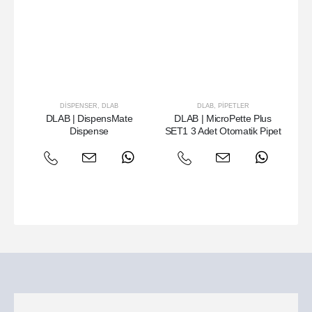
DISPENSER
,
DLAB
DLAB
,
PIPETLER
DLAB | DispensMate
DLAB | MicroPette Plus
D
Dispense
SET1 3 Adet Otomatik Pipet
Is