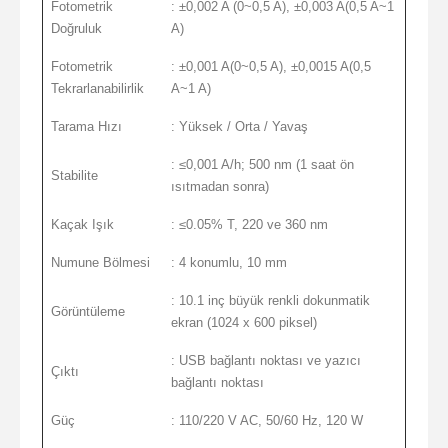
Fotometrik
: ±0,002 A (0~0,5 A), ±0,003 A(0,5 A~1
Doğruluk
A)
Fotometrik
: ±0,001 A(0~0,5 A), ±0,0015 A(0,5
Tekrarlanabilirlik
A~1 A)
Tarama Hızı
: Yüksek / Orta / Yavaş
: ≤0,001 A/h; 500 nm (1 saat ön
Stabilite
ısıtmadan sonra)
Kaçak Işık
: ≤0.05% T, 220 ve 360 nm
Numune Bölmesi
: 4 konumlu, 10 mm
: 10.1 inç büyük renkli dokunmatik
Görüntüleme
ekran (1024 x 600 piksel)
: USB bağlantı noktası ve yazıcı
Çıktı
bağlantı noktası
Güç
: 110/220 V AC, 50/60 Hz, 120 W