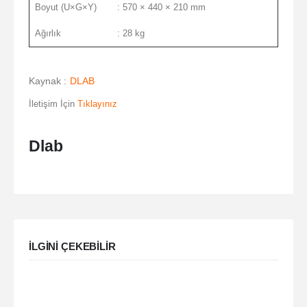
Boyut (U×G×Y)
: 570 × 440 × 210 mm
Ağırlık
: 28 kg
Kaynak :
DLAB
İletişim İçin
Tıklayınız
Dlab
ILGINI ÇEKEBILIR