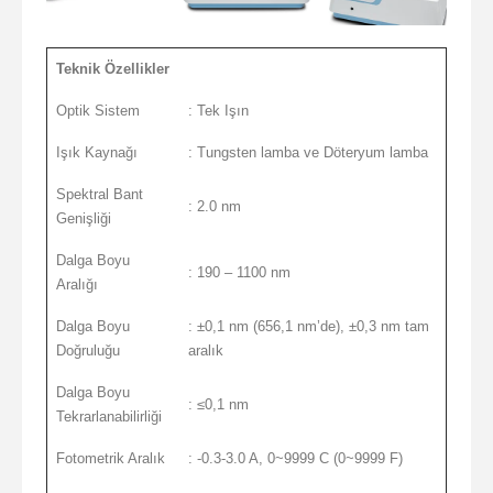
Teknik Özellikler
Optik Sistem
: Tek Işın
Işık Kaynağı
: Tungsten lamba ve Döteryum lamba
Spektral Bant
: 2.0 nm
Genişliği
Dalga Boyu
: 190 – 1100 nm
Aralığı
Dalga Boyu
: ±0,1 nm (656,1 nm’de), ±0,3 nm tam
Doğruluğu
aralık
Dalga Boyu
: ≤0,1 nm
Tekrarlanabilirliği
Fotometrik Aralık
: -0.3-3.0 A, 0~9999 C (0~9999 F)