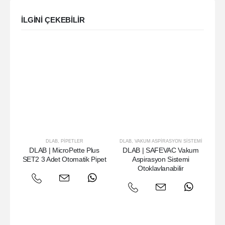
ILGINI ÇEKEBILIR
DLAB
,
PIPETLER
DLAB
,
VAKUM ASPIRASYON SISTEMI
DLAB | MicroPette Plus
DLAB | SAFEVAC Vakum
DL
SET2 3 Adet Otomatik Pipet
Aspirasyon Sistemi
Otoklavlanabilir