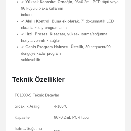
✔
Yüksek Kapasite:
Örneğin
, 96×0.2mL PCR tüpü veya
96 kuyulu plaka kullanım
imkanı
✔
Akıllı Kontrol:
Buna ek olarak
, 7″ dokunmatik LCD
ekranla kolay programlama
✔
Hızlı Proses:
Kısacası
, yüksek ısıtma/soğutma
hızıyla verimlilik sağlar
✔
Geniş Program Hafızası:
Üstelik
, 30 segment/99
döngüye kadar program
saklayabilir
Teknik Özellikler
TC1000-S Teknik Detaylar
Sıcaklık Aralığı
4-105°C
Kapasite
96×0.2mL PCR tüpü
Isıtma/Soğutma