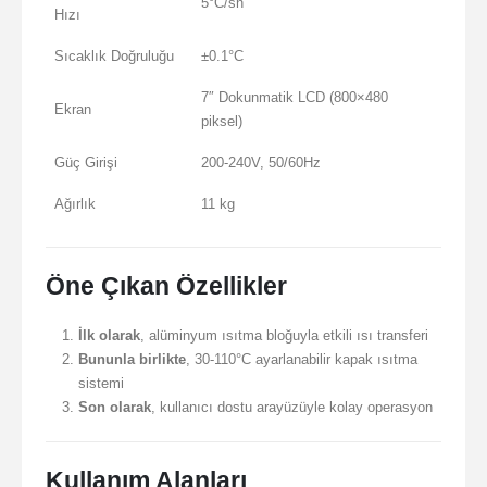
5°C/sn
Hızı
Sıcaklık Doğruluğu
±0.1°C
7″ Dokunmatik LCD (800×480
Ekran
piksel)
Güç Girişi
200-240V, 50/60Hz
Ağırlık
11 kg
Öne Çıkan Özellikler
İlk olarak
, alüminyum ısıtma bloğuyla etkili ısı transferi
Bununla birlikte
, 30-110°C ayarlanabilir kapak ısıtma
sistemi
Son olarak
, kullanıcı dostu arayüzüyle kolay operasyon
Kullanım Alanları