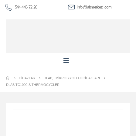
544 446 72 20
info@labmerkezi.com
CIHAZLAR
DLAB
,
MIKROBIYOLOJI CIHAZLARI
DLAB TC1000-S THERMOCYCLER