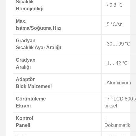
Sıcaklık
: ‹
0.3 °C
Homojenliği
Max.
:
5 °C/sn
Isıtma/Soğutma Hızı
Gradyan
:
30… 99 °C
Sıcaklık Ayar Aralığı
Gradyan
: 1… 42 °C
Aralığı
Adaptör
: Alüminyum
Blok Malzemesi
Görüntüleme
: 7 ” LCD 800 
Ekranı
piksel
Kontrol
:
Paneli
Dokunmatik