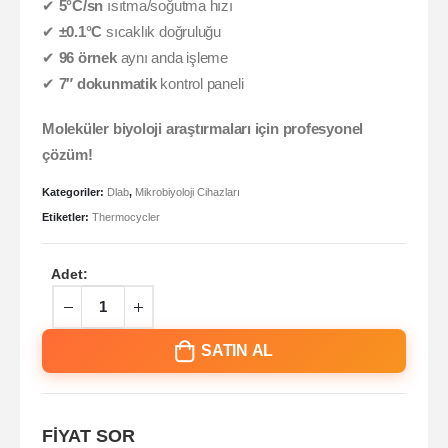
✔
5°C/sn
ısıtma/soğutma hızı
✔
±0.1°C
sıcaklık doğruluğu
✔
96 örnek
aynı anda işleme
✔
7″ dokunmatik
kontrol paneli
Moleküler biyoloji araştırmaları için profesyonel
çözüm!
Kategoriler:
Dlab
,
Mikrobiyoloji Cihazları
Etiketler:
Thermocycler
Adet:
SATIN AL
FİYAT SOR