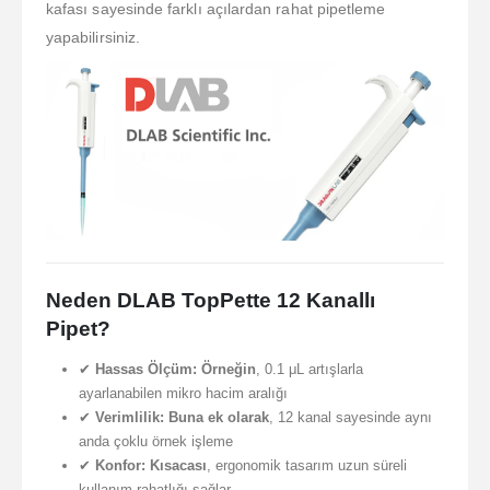
kafası sayesinde farklı açılardan rahat pipetleme
yapabilirsiniz.
Neden DLAB TopPette 12 Kanallı
Pipet?
✔
Hassas Ölçüm:
Örneğin
, 0.1 μL artışlarla
ayarlanabilen mikro hacim aralığı
✔
Verimlilik:
Buna ek olarak
, 12 kanal sayesinde aynı
anda çoklu örnek işleme
✔
Konfor:
Kısacası
, ergonomik tasarım uzun süreli
kullanım rahatlığı sağlar