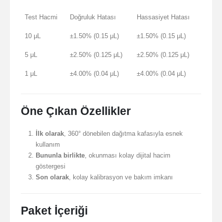
Test Hacmi
Doğruluk Hatası
Hassasiyet Hatası
10 μL
±1.50% (0.15 μL)
±1.50% (0.15 μL)
5 μL
±2.50% (0.125 μL)
±2.50% (0.125 μL)
1 μL
±4.00% (0.04 μL)
±4.00% (0.04 μL)
Öne Çıkan Özellikler
İlk olarak
, 360° dönebilen dağıtma kafasıyla esnek
kullanım
Bununla birlikte
, okunması kolay dijital hacim
göstergesi
Son olarak
, kolay kalibrasyon ve bakım imkanı
Paket İçeriği