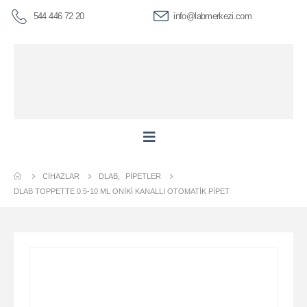
544 446 72 20
info@labmerkezi.com
CIHAZLAR
DLAB
,
PIPETLER
DLAB TOPPETTE 0.5-10 ΜL ONIKI KANALLI OTOMATIK PIPET