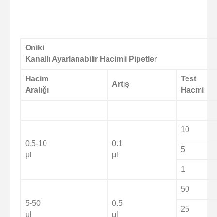
Oniki
Kanallı Ayarlanabilir Hacimli Pipetler
Hacim
Test
Artış
Aralığı
Hacmi
10
0.5-10
0.1
5
μl
μl
1
50
5-50
0.5
25
μl
μl