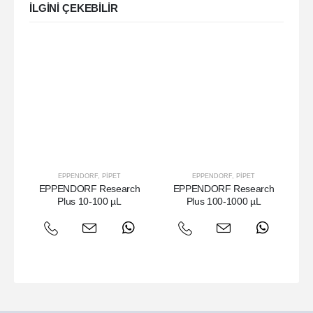
ILGINI ÇEKEBILIR
EPPENDORF
,
PIPET
EPPENDORF
,
PIPET
EPPENDORF Research
EPPENDORF Research
E
Plus 10-100 µL
Plus 100-1000 µL