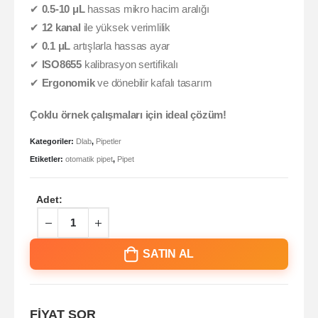
✔
0.5-10 μL
hassas mikro hacim aralığı
✔
12 kanal
ile yüksek verimlilik
✔
0.1 μL
artışlarla hassas ayar
✔
ISO8655
kalibrasyon sertifikalı
✔
Ergonomik
ve dönebilir kafalı tasarım
Çoklu örnek çalışmaları için ideal çözüm!
Kategoriler:
Dlab
,
Pipetler
Etiketler:
otomatik pipet
,
Pipet
Adet:
SATIN AL
FİYAT SOR