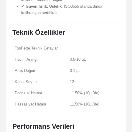
✔
Güvenilirlik:
Üstelik
, ISO8655 standardında
kalibrasyon sertifikalı
Teknik Özellikler
TopPette Teknik Detaylar
Hacim Aralığı
0.5-10 μL
Artış Değeri
0.1 μL
Kanal Sayısı
12
Doğruluk Hatası
±1.50% (10μL’de)
Hassasiyet Hatası
±1.50% (10μL’de)
Performans Verileri