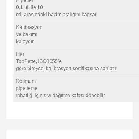
Pipetler
0,1 μL ile 10
mL arasındaki hacim aralığını kapsar
Kalibrasyon
ve bakımı
kolaydır
Her
TopPette, ISO8655’e
göre bireysel kalibrasyon sertifikasına sahiptir
Optimum
pipetleme
rahatlığı için sıvı dağıtma kafası dönebilir