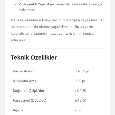
✔
Dayanıklı Yapı:
Aynı zamanda
, kimyasallara dirençli
malzemesi
Dahası
, okunması kolay hacim göstergesi sayesinde her
açıdan rahatlıkla okuma yapabilirsiniz.
Bu sayede
,
laboratuvar ortamında hata yapma riskini minimize
edersiniz.
Teknik Özellikler
Hacim Aralığı
0.1-2.5 μL
Minimum Artış
0.05 μL
Doğruluk (2.5μL’de)
±%2.50
Hassasiyet (2.5μL’de)
±%2.00
Ağırlık
75 g