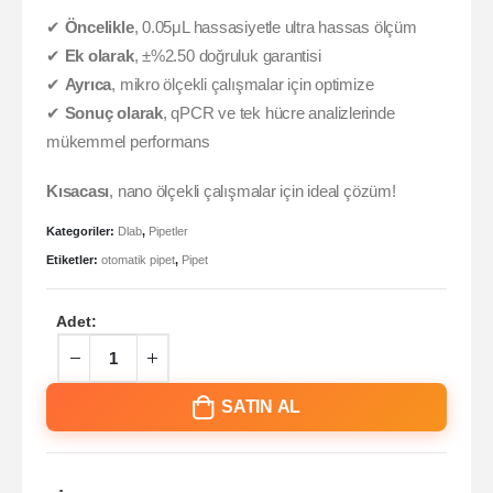
✔
Öncelikle
, 0.05μL hassasiyetle ultra hassas ölçüm
✔
Ek olarak
, ±%2.50 doğruluk garantisi
✔
Ayrıca
, mikro ölçekli çalışmalar için optimize
✔
Sonuç olarak
, qPCR ve tek hücre analizlerinde
mükemmel performans
Kısacası
, nano ölçekli çalışmalar için ideal çözüm!
Kategoriler:
Dlab
,
Pipetler
Etiketler:
otomatik pipet
,
Pipet
Adet:
SATIN AL