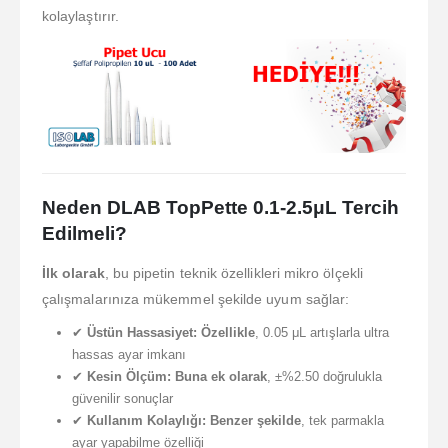
kolaylaştırır.
Neden DLAB TopPette 0.1-2.5μL Tercih
Edilmeli?
İlk olarak
, bu pipetin teknik özellikleri mikro ölçekli
çalışmalarınıza mükemmel şekilde uyum sağlar:
✔
Üstün Hassasiyet:
Özellikle
, 0.05 μL artışlarla ultra
hassas ayar imkanı
✔
Kesin Ölçüm:
Buna ek olarak
, ±%2.50 doğrulukla
güvenilir sonuçlar
✔
Kullanım Kolaylığı:
Benzer şekilde
, tek parmakla
ayar yapabilme özelliği