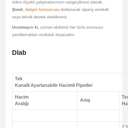
mikro ölçekli çalışmalarınızın vazgeçilmezi olacak.
Şimdi
,
iletişim formumuzu
doldurarak sipariş verebilir
veya teknik destek alabilirsiniz.
Unutmayın ki
, uzman ekibimiz her türlü sorunuzu
yanıtlamaktan mutluluk duyacaktır.
Dlab
Tek
Kanallı Ayarlanabilir Hacimli Pipetler
Hacim
Te
Artış
Aralığı
Ha
2.5