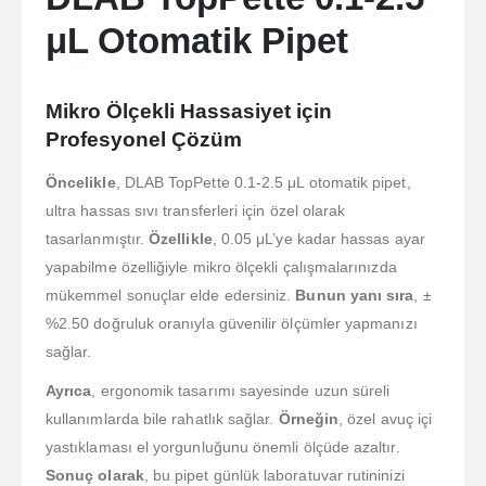
μL Otomatik Pipet
Mikro Ölçekli Hassasiyet için
Profesyonel Çözüm
Öncelikle
, DLAB TopPette 0.1-2.5 μL otomatik pipet,
ultra hassas sıvı transferleri için özel olarak
tasarlanmıştır.
Özellikle
, 0.05 μL’ye kadar hassas ayar
yapabilme özelliğiyle mikro ölçekli çalışmalarınızda
mükemmel sonuçlar elde edersiniz.
Bunun yanı sıra
, ±
%2.50 doğruluk oranıyla güvenilir ölçümler yapmanızı
sağlar.
Ayrıca
, ergonomik tasarımı sayesinde uzun süreli
kullanımlarda bile rahatlık sağlar.
Örneğin
, özel avuç içi
yastıklaması el yorgunluğunu önemli ölçüde azaltır.
Sonuç olarak
, bu pipet günlük laboratuvar rutininizi