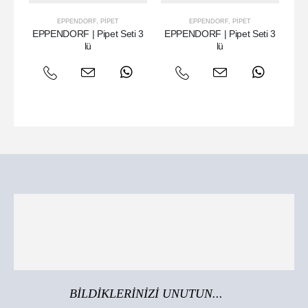
EPPENDORF
,
PIPET
EPPENDORF
,
PIPET
EPPENDORF | Pipet Seti 3
EPPENDORF | Pipet Seti 3
EP
lü
lü
BİLDİKLERİNİZİ UNUTUN...