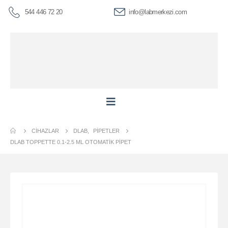
544 446 72 20
info@labmerkezi.com
CIHAZLAR
DLAB
,
PIPETLER
DLAB TOPPETTE 0.1-2.5 ΜL OTOMATIK PIPET