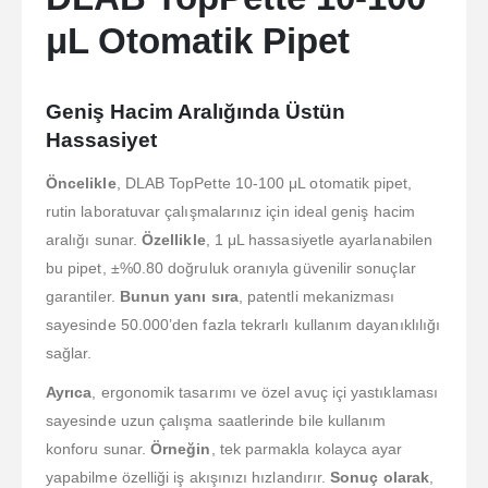
μL Otomatik Pipet
Geniş Hacim Aralığında Üstün
Hassasiyet
Öncelikle
, DLAB TopPette 10-100 μL otomatik pipet,
rutin laboratuvar çalışmalarınız için ideal geniş hacim
aralığı sunar.
Özellikle
, 1 μL hassasiyetle ayarlanabilen
bu pipet, ±%0.80 doğruluk oranıyla güvenilir sonuçlar
garantiler.
Bunun yanı sıra
, patentli mekanizması
sayesinde 50.000’den fazla tekrarlı kullanım dayanıklılığı
sağlar.
Ayrıca
, ergonomik tasarımı ve özel avuç içi yastıklaması
sayesinde uzun çalışma saatlerinde bile kullanım
konforu sunar.
Örneğin
, tek parmakla kolayca ayar
yapabilme özelliği iş akışınızı hızlandırır.
Sonuç olarak
,