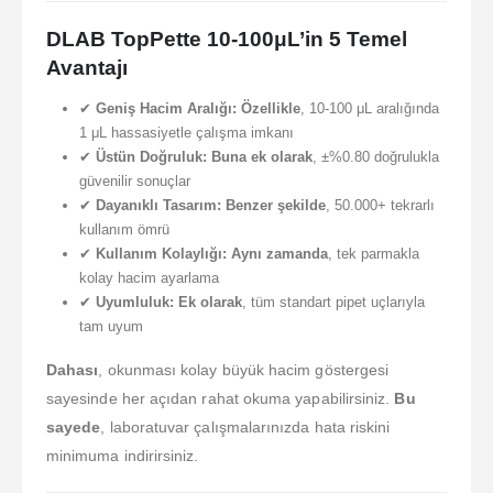
DLAB TopPette 10-100μL’in 5 Temel
Avantajı
✔
Geniş Hacim Aralığı:
Özellikle
, 10-100 μL aralığında
1 μL hassasiyetle çalışma imkanı
✔
Üstün Doğruluk:
Buna ek olarak
, ±%0.80 doğrulukla
güvenilir sonuçlar
✔
Dayanıklı Tasarım:
Benzer şekilde
, 50.000+ tekrarlı
kullanım ömrü
✔
Kullanım Kolaylığı:
Aynı zamanda
, tek parmakla
kolay hacim ayarlama
✔
Uyumluluk:
Ek olarak
, tüm standart pipet uçlarıyla
tam uyum
Dahası
, okunması kolay büyük hacim göstergesi
sayesinde her açıdan rahat okuma yapabilirsiniz.
Bu
sayede
, laboratuvar çalışmalarınızda hata riskini
minimuma indirirsiniz.