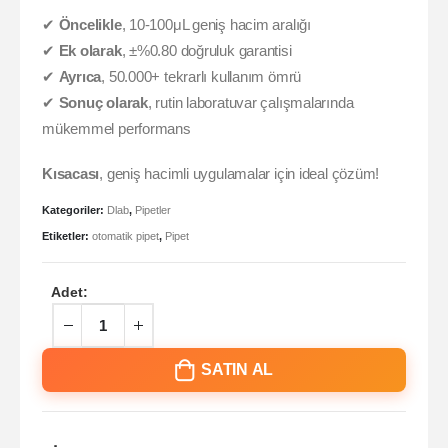
✔
Öncelikle
, 10-100μL geniş hacim aralığı
✔
Ek olarak
, ±%0.80 doğruluk garantisi
✔
Ayrıca
, 50.000+ tekrarlı kullanım ömrü
✔
Sonuç olarak
, rutin laboratuvar çalışmalarında
mükemmel performans
Kısacası
, geniş hacimli uygulamalar için ideal çözüm!
Kategoriler:
Dlab
,
Pipetler
Etiketler:
otomatik pipet
,
Pipet
Adet:
SATIN AL