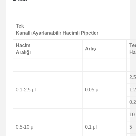
Tek
Kanallı Ayarlanabilir Hacimli Pipetler
Hacim
Te
Artış
Aralığı
Ha
2.5
0.1-2.5 μl
0.05 μl
1.
0.
10
0.5-10 μl
0.1 μl
5