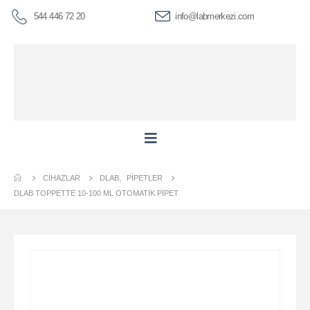
544 446 72 20
info@labmerkezi.com
CIHAZLAR
DLAB
,
PIPETLER
DLAB TOPPETTE 10-100 ΜL OTOMATIK PIPET