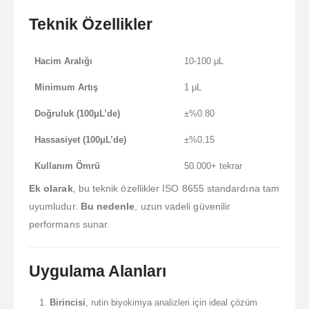
Teknik Özellikler
Hacim Aralığı
10-100 μL
Minimum Artış
1 μL
Doğruluk (100μL’de)
±%0.80
Hassasiyet (100μL’de)
±%0.15
Kullanım Ömrü
50.000+ tekrar
Ek olarak
, bu teknik özellikler ISO 8655 standardına tam
uyumludur.
Bu nedenle
, uzun vadeli güvenilir
performans sunar.
Uygulama Alanları
Birincisi
, rutin biyokimya analizleri için ideal çözüm