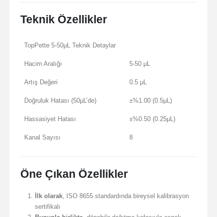
Teknik Özellikler
TopPette 5-50μL Teknik Detaylar
Hacim Aralığı
5-50 μL
Artış Değeri
0.5 μL
Doğruluk Hatası (50μL’de)
±%1.00 (0.5μL)
Hassasiyet Hatası
±%0.50 (0.25μL)
Kanal Sayısı
8
Öne Çıkan Özellikler
İlk olarak
, ISO 8655 standardında bireysel kalibrasyon
sertifikalı