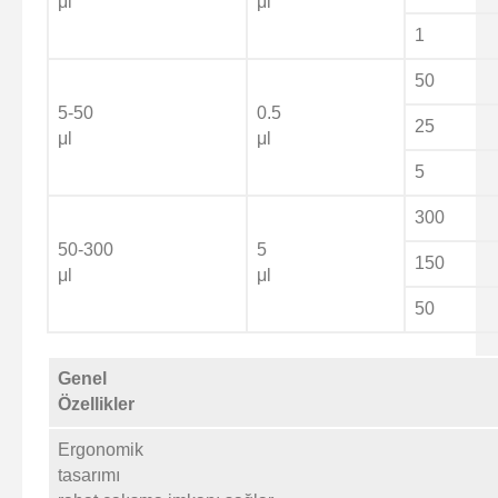
μl
μl
1
50
5-50
0.5
25
μl
μl
5
300
50-300
5
150
μl
μl
50
Genel
Özellikler
Ergonomik
tasarımı