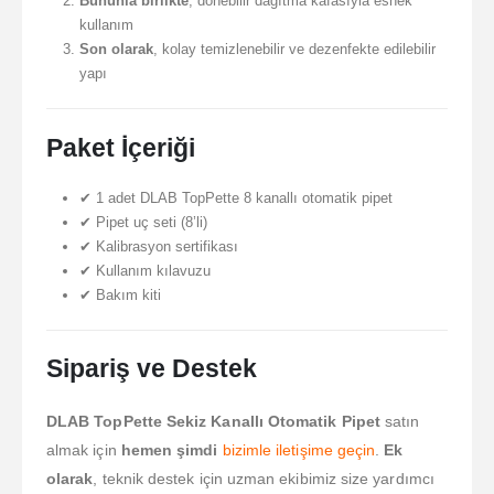
Bununla birlikte
, dönebilir dağıtma kafasıyla esnek
kullanım
Son olarak
, kolay temizlenebilir ve dezenfekte edilebilir
yapı
Paket İçeriği
✔ 1 adet DLAB TopPette 8 kanallı otomatik pipet
✔ Pipet uç seti (8’li)
✔ Kalibrasyon sertifikası
✔ Kullanım kılavuzu
✔ Bakım kiti
Sipariş ve Destek
DLAB TopPette Sekiz Kanallı Otomatik Pipet
satın
almak için
hemen şimdi
bizimle iletişime geçin
.
Ek
olarak
, teknik destek için uzman ekibimiz size yardımcı