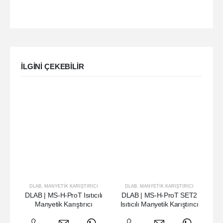
ILGINI ÇEKEBILIR
DLAB
,
MANYETIK KARIŞTIRICI
DLAB
,
MANYETIK KARIŞTIRICI
DLAB | MS-H-ProT Isıtıcılı
DLAB | MS-H-ProT SET2
DL
Manyetik Karıştırıcı
Isıtıcılı Manyetik Karıştırıcı