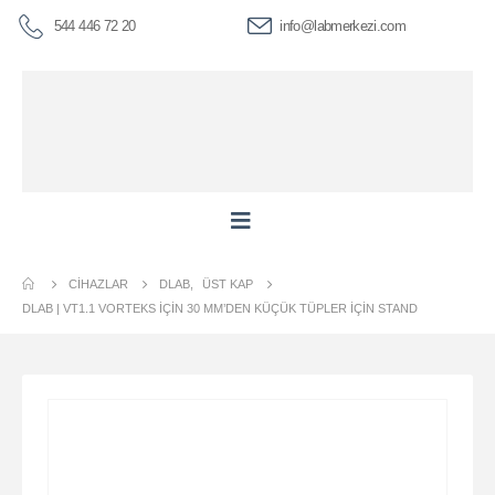
544 446 72 20
info@labmerkezi.com
CIHAZLAR
DLAB
,
ÜST KAP
DLAB | VT1.1 VORTEKS IÇIN 30 MM’DEN KÜÇÜK TÜPLER IÇIN STAND