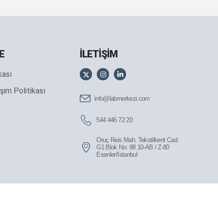
E
İLETİŞİM
ikası
şim Politikası
info@labmerkezi.com
544 446 72 20
Oruç Reis Mah. Tekstilkent Cad.
G1 Blok No: 98 10-AB / Z-80
Esenler/İstanbul