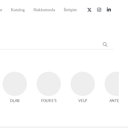
ar
Katalog
Hakkımızda
İletişim
DLAB
FOUR E'S
VELP
ANTECH