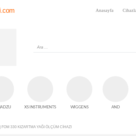
i.com
Anasayfa
Cihazl
MADZU
XS INSTRUMENTS
WIGGENS
AND
| FOM 330 KIZARTMA YAĞI ÖLÇÜM CIHAZI