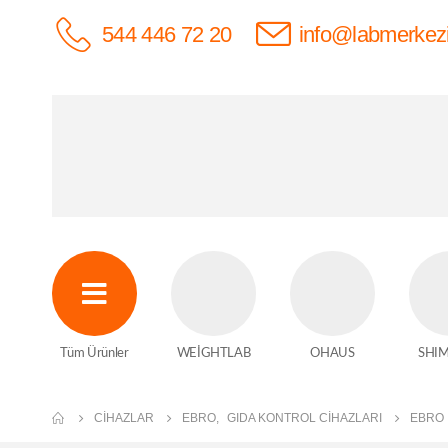
544 446 72 20
info@labmerkez
Tüm Ürünler
WEİGHTLAB
OHAUS
SHI
CIHAZLAR
EBRO
,
GIDA KONTROL CIHAZLARI
EBRO 