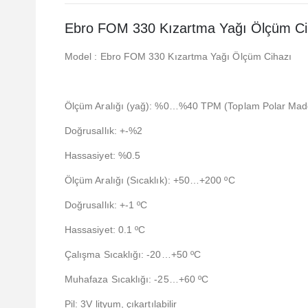
Ebro FOM 330 Kızartma Yağı Ölçüm Ci
Model : Ebro FOM 330 Kızartma Yağı Ölçüm Cihazı
Ölçüm Aralığı (yağ): %0…%40 TPM (Toplam Polar Madd
Doğrusallık: +-%2
Hassasiyet: %0.5
Ölçüm Aralığı (Sıcaklık): +50…+200 ºC
Doğrusallık: +-1 ºC
Hassasiyet: 0.1 ºC
Çalışma Sıcaklığı: -20…+50 ºC
Muhafaza Sıcaklığı: -25…+60 ºC
Pil: 3V lityum, çıkartılabilir