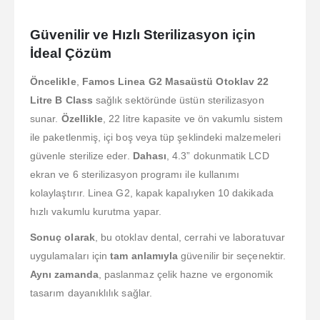
Güvenilir ve Hızlı Sterilizasyon için
İdeal Çözüm
Öncelikle
,
Famos Linea G2 Masaüstü Otoklav 22
Litre B Class
sağlık sektöründe üstün sterilizasyon
sunar.
Özellikle
, 22 litre kapasite ve ön vakumlu sistem
ile paketlenmiş, içi boş veya tüp şeklindeki malzemeleri
güvenle sterilize eder.
Dahası
, 4.3” dokunmatik LCD
ekran ve 6 sterilizasyon programı ile kullanımı
kolaylaştırır. Linea G2, kapak kapalıyken 10 dakikada
hızlı vakumlu kurutma yapar.
Sonuç olarak
, bu otoklav dental, cerrahi ve laboratuvar
uygulamaları için
tam anlamıyla
güvenilir bir seçenektir.
Aynı zamanda
, paslanmaz çelik hazne ve ergonomik
tasarım dayanıklılık sağlar.