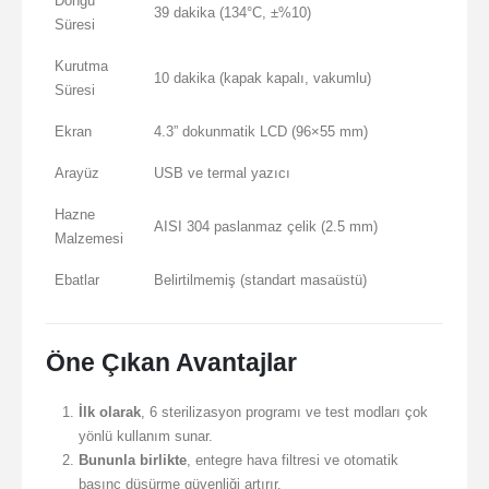
Döngü
39 dakika (134°C, ±%10)
Süresi
Kurutma
10 dakika (kapak kapalı, vakumlu)
Süresi
Ekran
4.3” dokunmatik LCD (96×55 mm)
Arayüz
USB ve termal yazıcı
Hazne
AISI 304 paslanmaz çelik (2.5 mm)
Malzemesi
Ebatlar
Belirtilmemiş (standart masaüstü)
Öne Çıkan Avantajlar
İlk olarak
, 6 sterilizasyon programı ve test modları çok
yönlü kullanım sunar.
Bununla birlikte
, entegre hava filtresi ve otomatik
basınç düşürme güvenliği artırır.