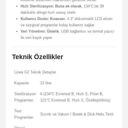
Hızlı Sterilizasyon:
Buna ek olarak
, 134°C’de 39
dakikalık döngü hızlı sonuç üretir.
Kullanıcı Dostu:
Kısacası
, 4.3” dokunmatik LCD ekran
ve sezgisel programlar kolay kullanım sağlar.
Veri Yönetimi:
Üstelik
, USB bağlantısı ve termal yazıcı
ile veri kaydı yapar.
Teknik Özellikler
Linea G2 Teknik Detaylar
Kapasite
22 litre
Sterilizasyon
6 (134°C Evrensel B, Hızlı S, Prion B,
Programları
121°C Evrensel B, Hızlı S, Özelleştirilmiş)
Test
Sızıntı ve Vakum / Bowie & Dick-Helix Testi
Programları