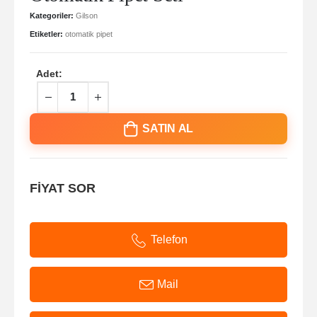
Kategoriler:
Gilson
Etiketler:
otomatik pipet
Adet:
SATIN AL
FİYAT SOR
Telefon
Mail