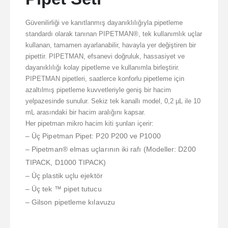
Güvenilirliği ve kanıtlanmış dayanıklılığıyla pipetleme
standardı olarak tanınan PIPETMAN®, tek kullanımlık uçlar
kullanan, tamamen ayarlanabilir, havayla yer değiştiren bir
pipettir. PIPETMAN, efsanevi doğruluk, hassasiyet ve
dayanıklılığı kolay pipetleme ve kullanımla birleştirir.
PIPETMAN pipetleri, saatlerce konforlu pipetleme için
azaltılmış pipetleme kuvvetleriyle geniş bir hacim
yelpazesinde sunulur. Sekiz tek kanallı model, 0,2 µL ile 10
mL arasındaki bir hacim aralığını kapsar.
Her pipetman mikro hacim kiti şunları içerir:
– Üç Pipetman Pipet: P20 P200 ve P1000
– Pipetman® elmas uçlarının iki rafı (Modeller: D200
TIPACK, D1000 TIPACK)
– Üç plastik uçlu ejektör
– Üç tek ™ pipet tutucu
– Gilson pipetleme kılavuzu