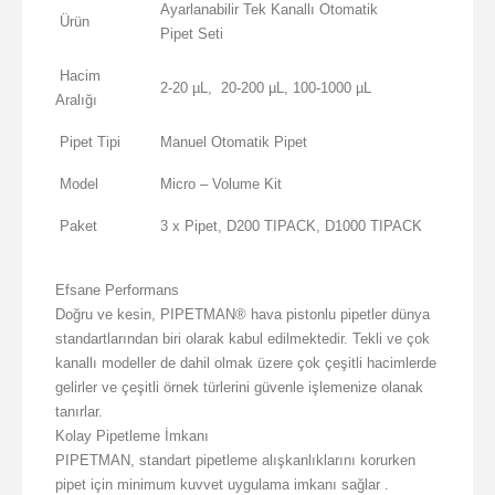
Ayarlanabilir Tek Kanallı Otomatik
Ürün
Pipet Seti
Hacim
2-20 µL, 20-200 µL, 100-1000 µL
Aralığı
Pipet Tipi
Manuel Otomatik Pipet
Model
Micro – Volume Kit
Paket
3 x Pipet, D200 TIPACK, D1000 TIPACK
Efsane Performans
Doğru ve kesin, PIPETMAN® hava pistonlu pipetler dünya
standartlarından biri olarak kabul edilmektedir. Tekli ve çok
kanallı modeller de dahil olmak üzere çok çeşitli hacimlerde
gelirler ve çeşitli örnek türlerini güvenle işlemenize olanak
tanırlar.
Kolay Pipetleme İmkanı
PIPETMAN, standart pipetleme alışkanlıklarını korurken
pipet için minimum kuvvet uygulama imkanı sağlar .