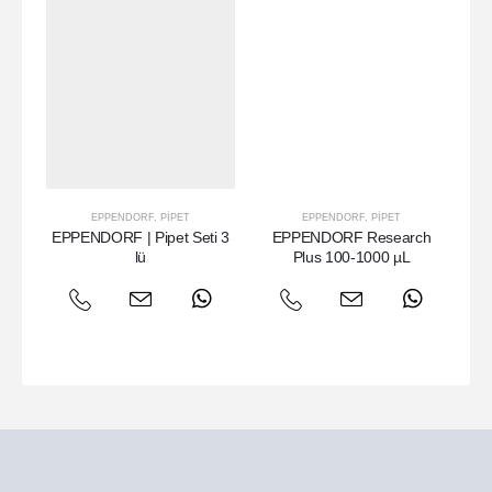
EPPENDORF
,
PIPET
EPPENDORF
,
PIPET
EPPENDORF | Pipet Seti 3
EPPENDORF Research
W
lü
Plus 100-1000 µL