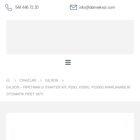
544 446 72 20
info@labmerkezi.com
CIHAZLAR
GILSON
GILSON – PIPETMAN G STARTER KIT, P20G, P200G, P1000G AYARLANABILIR
OTOMATIK PIPET SETI