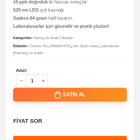
±5 ppb doğruluk
ile hassas sonuçlar
525 nm LED
ışık kaynağı
Sadece 64 gram
hafif tasarım
Laboratuvarlar için güvenilir ve pratik çözüm!
Kategoriler:
Hanna
,
Su Analiz Cihazları
Etiketler:
Checker HC
,
HANNA HI761
,
klor ölçüm cihazı
,
Laboratuvar
Ekipmanı
,
su analizi
Adet:
SATIN AL
FİYAT SOR