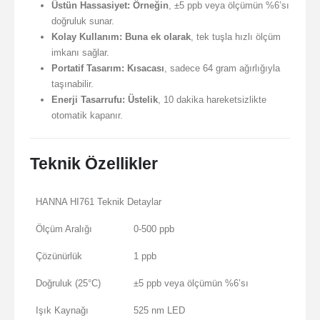
Üstün Hassasiyet:
Örneğin
, ±5 ppb veya ölçümün %6’sı
doğruluk sunar.
Kolay Kullanım:
Buna ek olarak
, tek tuşla hızlı ölçüm
imkanı sağlar.
Portatif Tasarım:
Kısacası
, sadece 64 gram ağırlığıyla
taşınabilir.
Enerji Tasarrufu:
Üstelik
, 10 dakika hareketsizlikte
otomatik kapanır.
Teknik Özellikler
HANNA HI761 Teknik Detaylar
Ölçüm Aralığı
0-500 ppb
Çözünürlük
1 ppb
Doğruluk (25°C)
±5 ppb veya ölçümün %6’sı
Işık Kaynağı
525 nm LED