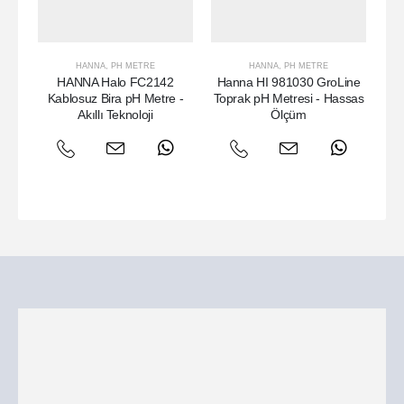
HANNA
,
PH METRE
HANNA
,
PH METRE
HANNA Halo FC2142
Hanna HI 981030 GroLine
H
Kablosuz Bira pH Metre -
Toprak pH Metresi - Hassas
pH
Akıllı Teknoloji
Ölçüm