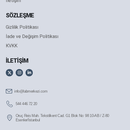
İletişim
SÖZLEŞME
Gizlilik Politikası
İade ve Değişim Politikası
KVKK
İLETİŞİM
info@labmerkezi.com
544 446 72 20
Oruç Reis Mah. Tekstilkent Cad. G1 Blok No: 98 10-AB / Z-80
Esenler/İstanbul