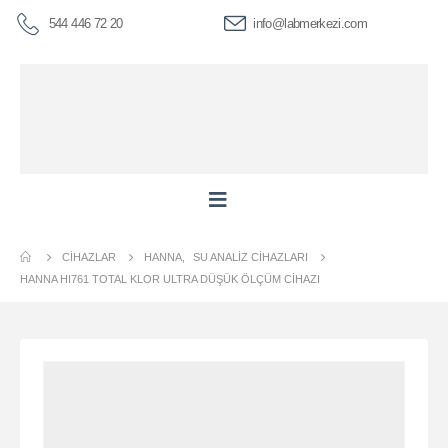
544 446 72 20
info@labmerkezi.com
CIHAZLAR
HANNA
,
SU ANALIZ CIHAZLARI
HANNA HI761 TOTAL KLOR ULTRA DÜŞÜK ÖLÇÜM CIHAZI