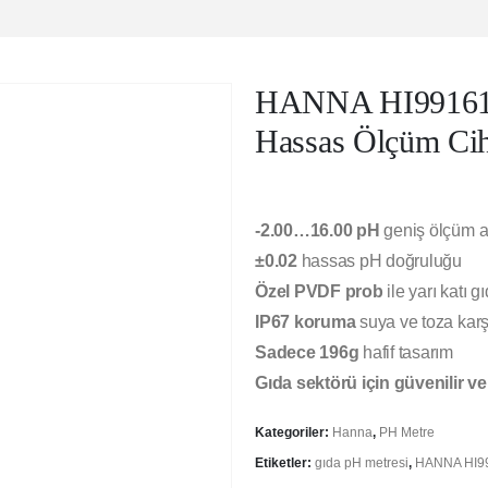
HANNA HI99161 
Hassas Ölçüm Cih
-2.00…16.00 pH
geniş ölçüm ar
±0.02
hassas pH doğruluğu
Özel PVDF prob
ile yarı katı gı
IP67 koruma
suya ve toza karşı
Sadece 196g
hafif tasarım
Gıda sektörü için güvenilir v
Kategoriler:
Hanna
,
PH Metre
Etiketler:
gıda pH metresi
,
HANNA HI9