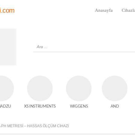
i.com
Anasayfa
Cihazl
MADZU
XS INSTRUMENTS
WIGGENS
AND
A PH METRESI – HASSAS ÖLÇÜM CIHAZI