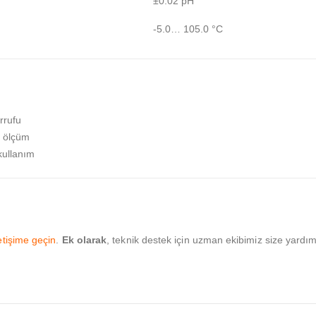
±0.02 pH
-5.0… 105.0 °C
rrufu
iz ölçüm
 kullanım
letişime geçin
.
Ek olarak
, teknik destek için uzman ekibimiz size yardı