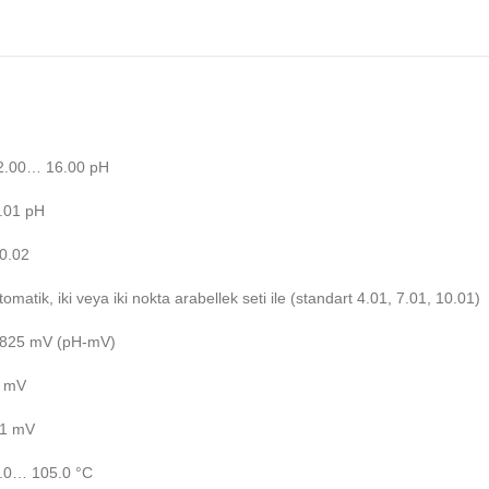
-2.00… 16.00 pH
.01 pH
0.02
tomatik, iki veya iki nokta arabellek seti ile (standart 4.01, 7.01, 10.01)
±825 mV (pH-mV)
1 mV
±1 mV
5.0… 105.0 °C