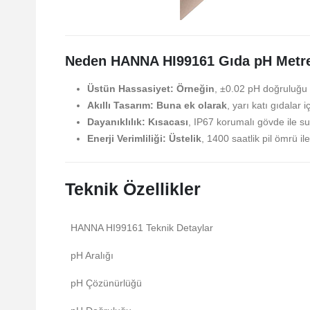
Neden HANNA HI99161 Gıda pH Metr
Üstün Hassasiyet:
Örneğin
, ±0.02 pH doğruluğu i
Akıllı Tasarım:
Buna ek olarak
, yarı katı gıdalar 
Dayanıklılık:
Kısacası
, IP67 korumalı gövde ile su
Enerji Verimliliği:
Üstelik
, 1400 saatlik pil ömrü il
Teknik Özellikler
HANNA HI99161 Teknik Detaylar
pH Aralığı
pH Çözünürlüğü