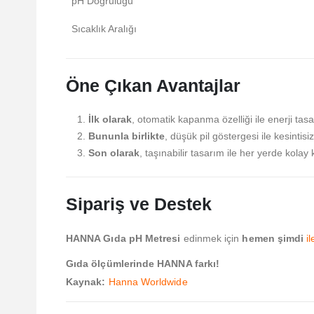
pH Doğruluğu
Sıcaklık Aralığı
Öne Çıkan Avantajlar
İlk olarak
, otomatik kapanma özelliği ile enerji tasa
Bununla birlikte
, düşük pil göstergesi ile kesintis
Son olarak
, taşınabilir tasarım ile her yerde kolay
Sipariş ve Destek
HANNA Gıda pH Metresi
edinmek için
hemen şimdi
i
Gıda ölçümlerinde HANNA farkı!
Kaynak:
Hanna Worldwide