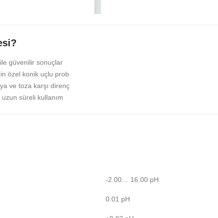
esi?
le güvenilir sonuçlar
için özel konik uçlu prob
ya ve toza karşı direnç
e uzun süreli kullanım
-2.00… 16.00 pH
0.01 pH