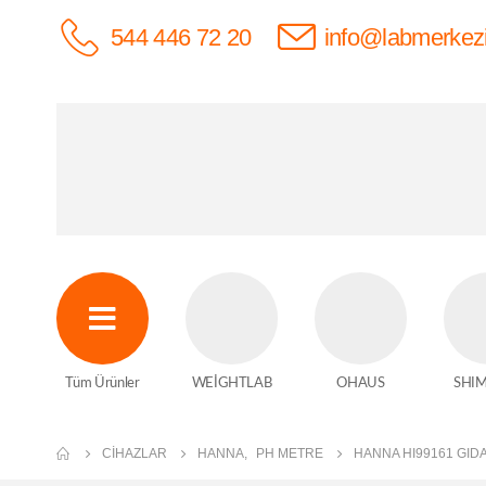
544 446 72 20
info@labmerkez
Tüm Ürünler
WEİGHTLAB
OHAUS
SHI
CIHAZLAR
HANNA
,
PH METRE
HANNA HI99161 GID