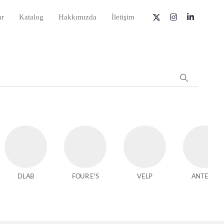
ar
Katalog
Hakkımızda
İletişim
DLAB
FOUR E'S
VELP
ANTECH