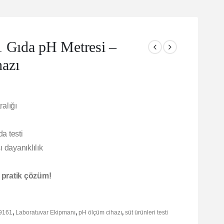
Gıda pH Metresi –
azı
alığı
da testi
 dayanıklılık
e pratik çözüm!
9161
,
Laboratuvar Ekipmanı
,
pH ölçüm cihazı
,
süt ürünleri testi