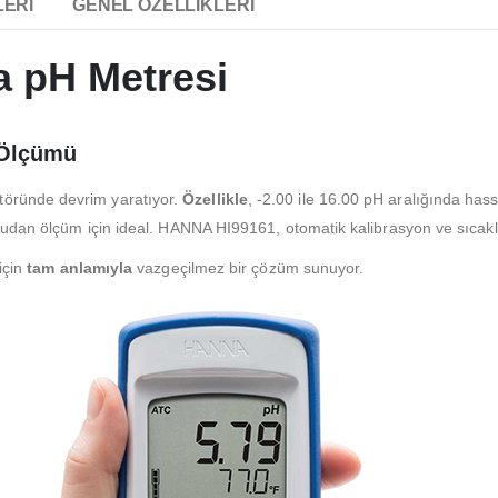
LERI
GENEL ÖZELLIKLERI
 pH Metresi
 Ölçümü
töründe devrim yaratıyor.
Özellikle
, -2.00 ile 16.00 pH aralığında ha
rudan ölçüm için ideal. HANNA HI99161, otomatik kalibrasyon ve sıcakl
 için
tam anlamıyla
vazgeçilmez bir çözüm sunuyor.