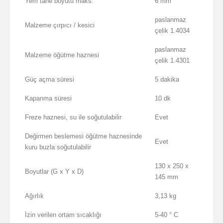
Yem tane boyutu maks.
6 mm
paslanmaz
Malzeme çırpıcı / kesici
çelik 1.4034
paslanmaz
Malzeme öğütme haznesi
çelik 1.4301
Güç açma süresi
5 dakika
Kapanma süresi
10 dk
Freze haznesi, su ile soğutulabilir
Evet
Değirmen beslemesi öğütme haznesinde
Evet
kuru buzla soğutulabilir
130 x 250 x
Boyutlar (G x Y x D)
145 mm
Ağırlık
3,13 kg
İzin verilen ortam sıcaklığı
5-40 ° C