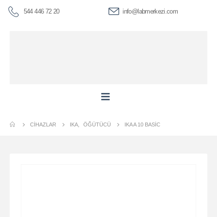
544 446 72 20
info@labmerkezi.com
CIHAZLAR
IKA
,
ÖĞÜTÜCÜ
IKA A 10 BASIC