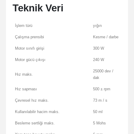
Teknik Veri
İşlem türü
yığın
Çalışma prensibi
Kesme / darbe
Motor sınıfı girişi
300 W
Motor gücü çıkışı
240 W
25000 dev /
Hız maks.
dak
Hız sapması
500 ± rpm
Çevresel hız maks.
73 m / s
Kullanılabilir hacim maks.
50 ml
Besleme sertliği maks.
5 Mohs