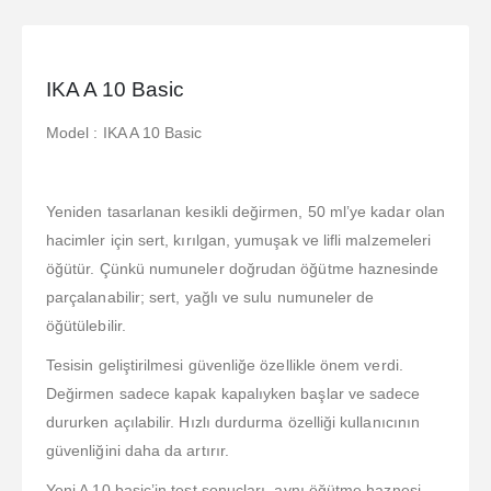
IKA A 10 Basic
Model : IKA A 10 Basic
Yeniden tasarlanan kesikli değirmen, 50 ml’ye kadar olan
hacimler için sert, kırılgan, yumuşak ve lifli malzemeleri
öğütür. Çünkü numuneler doğrudan öğütme haznesinde
parçalanabilir; sert, yağlı ve sulu numuneler de
öğütülebilir.
Tesisin geliştirilmesi güvenliğe özellikle önem verdi.
Değirmen sadece kapak kapalıyken başlar ve sadece
dururken açılabilir. Hızlı durdurma özelliği kullanıcının
güvenliğini daha da artırır.
Yeni A 10 basic’in test sonuçları, aynı öğütme haznesi,