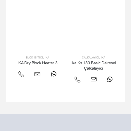
BLOK ISITICI
,
IKA
ÇALKALAYICI
,
IKA
IKA Dry Block Heater 3
Ika Ks 130 Basic Dairesel
Çalkalayıcı