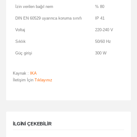
İzin verilen bağıl nem
% 80
DIN EN 60529 uyarınca koruma sınıfı
IP 41
Voltaj
220-240 V
Sıklık
50/60 Hz
Güç girişi
300 W
Kaynak :
IKA
İletişim İçin
Tıklayınız
ILGINI ÇEKEBILIR