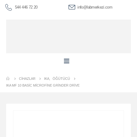
544 446 72 20
info@labmerkezi.com
CIHAZLAR
IKA
,
ÖĞÜTÜCÜ
IKA MF 10 BASIC MICROFINE GRINDER DRIVE