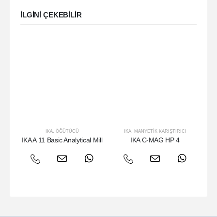
ILGINI ÇEKEBILIR
IKA
,
ÖĞÜTÜCÜ
IKA
,
MANYETIK KARIŞTIRICI
IKA A 11 Basic Analytical Mill
IKA C-MAG HP 4