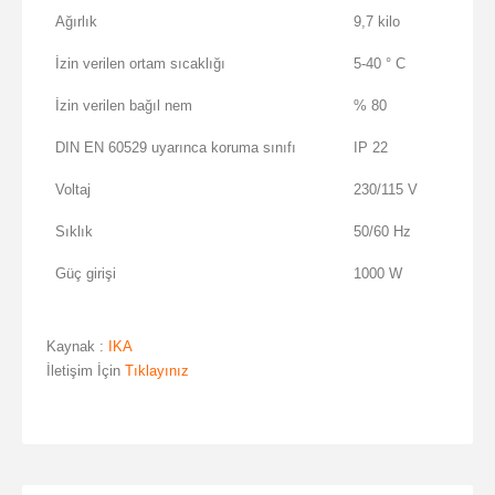
Ağırlık
9,7 kilo
İzin verilen ortam sıcaklığı
5-40 ° C
İzin verilen bağıl nem
% 80
DIN EN 60529 uyarınca koruma sınıfı
IP 22
Voltaj
230/115 V
Sıklık
50/60 Hz
Güç girişi
1000 W
Kaynak :
IKA
İletişim İçin
Tıklayınız