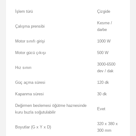
İşlem türü
Çizgide
Kesme /
Çalışma prensibi
darbe
Motor sınıfı girişi
1000 W
Motor gücü çıkışı
500 W
3000-6500
Hız sınırı
dev / dak
Güç açma süresi
120 dk
Kapanma süresi
30 dk
Değirmen beslemesi öğütme haznesinde
Evet
kuru buzla soğutulabilir
320 x 380 x
Boyutlar (G x Y x D)
300 mm