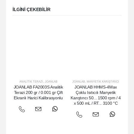
ILGINI ÇEKEBILIR
ANALITIK TERAZI
,
JOANLAB
JOANLAB
,
MANYETIK KARIŞTIRICI
JOANLAB FA2003S Analitik
JOANLAB HHMS-4Max
Terazi 200 gr / 0.001 gr Çift
Çoklu Isıtıcılı Manyetik
Ekranlı Harici Kalibrasyonlu
Karıştırıcı 50... 1500 rpm / 4
Ho
x 500 mL / RT... 3100 °C