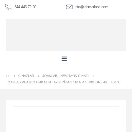
544 446 72 20
info@labmerkezi.com
CIHAZLAR
JOANLAB
,
NEM TAYIN CIHAZI
JOANLAB MBA1103 HMB NEM TAYIN CIHAZI 110 GR / 0.001 GR / 40… 160 °C