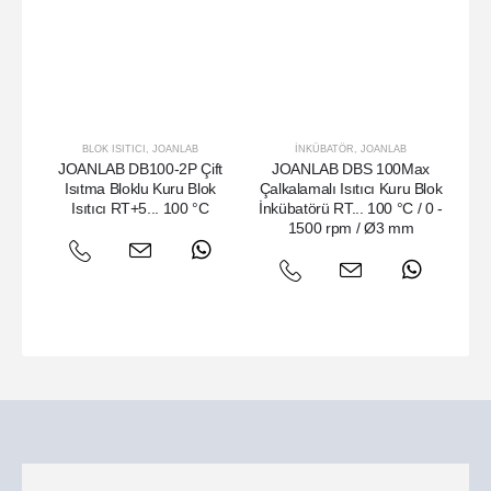
BLOK ISITICI
,
JOANLAB
İNKÜBATÖR
,
JOANLAB
JOANLAB DB100-2P Çift
JOANLAB DBS 100Max
JO
Isıtma Bloklu Kuru Blok
Çalkalamalı Isıtıcı Kuru Blok
50
Isıtıcı RT+5... 100 °C
İnkübatörü RT... 100 °C / 0 -
x 
1500 rpm / Ø3 mm