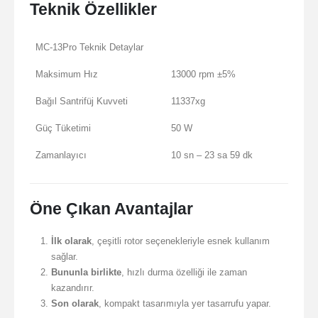
Teknik Özellikler
MC-13Pro Teknik Detaylar
Maksimum Hız
13000 rpm ±5%
Bağıl Santrifüj Kuvveti
11337xg
Güç Tüketimi
50 W
Zamanlayıcı
10 sn – 23 sa 59 dk
Öne Çıkan Avantajlar
İlk olarak
, çeşitli rotor seçenekleriyle esnek kullanım
sağlar.
Bununla birlikte
, hızlı durma özelliği ile zaman
kazandırır.
Son olarak
, kompakt tasarımıyla yer tasarrufu yapar.