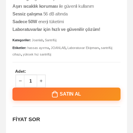
Aşırı sıcaklık koruması
ile güvenli kullanım
Sessiz çalışma
56 dB altında
Sadece 50W
enerji tüketimi
Laboratuvarlar için hızlı ve güvenilir çözüm!
Kategoriler:
Joanlab
,
Santrifüj
Etiketler:
hassas ayırma
,
JOANLAB
,
Laboratuvar Ekipmanı
,
santrifüj
cihazı
,
yüksek hız santrifüj
Adet:
SATIN AL
FİYAT SOR