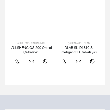
ALLSHENG
,
ÇALKALAYICI
ÇALKALAYICI
,
DLAB
ALLSHENG OS-200 Orbital
DLAB SK-D1810-S
JO
Çalkalayıcı
Intelligent 3D Çalkalayıcı
50
x 