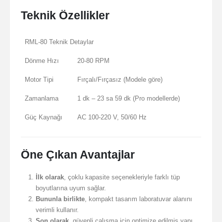
Teknik Özellikler
RML-80 Teknik Detaylar
Dönme Hızı
20-80 RPM
Motor Tipi
Fırçalı/Fırçasız (Modele göre)
Zamanlama
1 dk – 23 sa 59 dk (Pro modellerde)
Güç Kaynağı
AC 100-220 V, 50/60 Hz
Öne Çıkan Avantajlar
İlk olarak
, çoklu kapasite seçenekleriyle farklı tüp
boyutlarına uyum sağlar.
Bununla birlikte
, kompakt tasarım laboratuvar alanını
verimli kullanır.
Son olarak
, güvenli çalışma için optimize edilmiş yapı