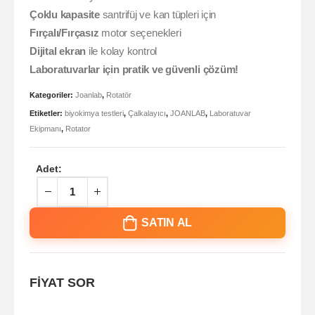
Çoklu kapasite
santrifüj ve kan tüpleri için
Fırçalı/Fırçasız
motor seçenekleri
Dijital ekran
ile kolay kontrol
Laboratuvarlar için pratik ve güvenli çözüm!
Kategoriler:
Joanlab
,
Rotatör
Etiketler:
biyokimya testleri
,
Çalkalayıcı
,
JOANLAB
,
Laboratuvar
Ekipmanı
,
Rotator
Adet:
SATIN AL
FİYAT SOR