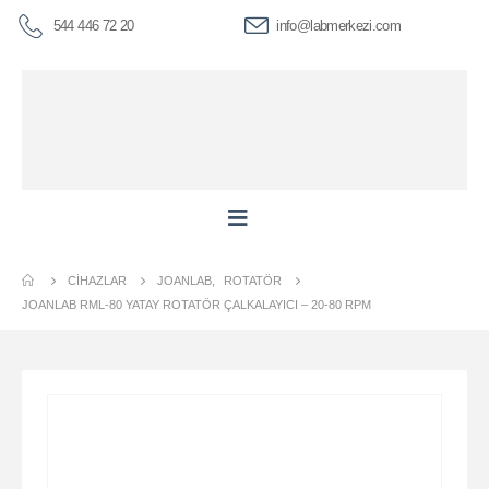
544 446 72 20
info@labmerkezi.com
CIHAZLAR
JOANLAB
,
ROTATÖR
JOANLAB RML-80 YATAY ROTATÖR ÇALKALAYICI – 20-80 RPM