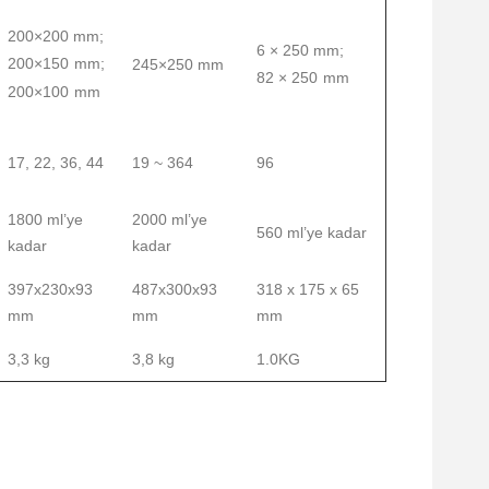
200×200 mm;
6 × 250 mm;
200×150 mm;
245×250 mm
82 × 250 mm
200×100 mm
17, 22, 36, 44
19 ~ 364
96
1800 ml’ye
2000 ml’ye
560 ml’ye kadar
kadar
kadar
397x230x93
487x300x93
318 x 175 x 65
mm
mm
mm
3,3 kg
3,8 kg
1.0KG