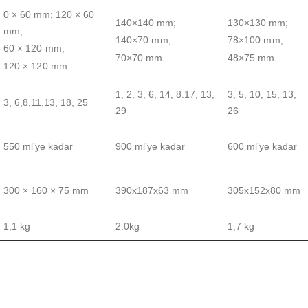
0 × 60 mm; 120 × 60
140×140 mm;
130×130 mm;
mm;
140×70 mm;
78×100 mm;
60 × 120 mm;
70×70 mm
48×75 mm
120 × 120 mm
1, 2, 3, 6, 14, 8.17, 13,
3, 5, 10, 15, 13,
3, 6,8,11,13, 18, 25
29
26
550 ml’ye kadar
900 ml’ye kadar
600 ml’ye kadar
300 × 160 × 75 mm
390x187x63 mm
305x152x80 mm
1,1 kg
2.0kg
1,7 kg