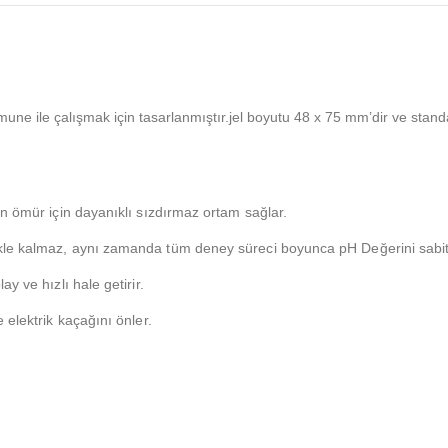
une ile çalışmak için tasarlanmıştır.
jel boyutu 48 x 75 mm’dir ve stand
un ömür için dayanıklı sızdırmaz ortam sağlar.
kle kalmaz, aynı zamanda tüm deney süreci boyunca pH Değerini sabit 
y ve hızlı hale getirir.
 elektrik kaçağını önler.