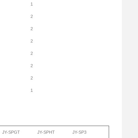
1
2
2
2
2
2
2
1
JY-SPGT
JY-SPHT
JY-SP3