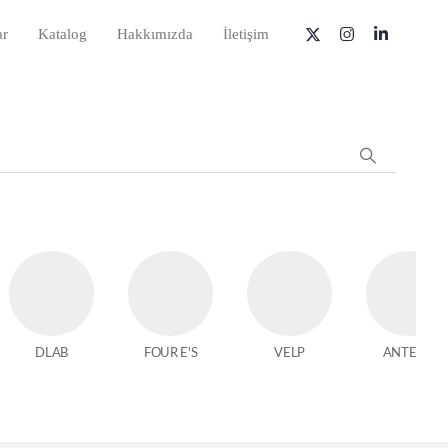
ar
Katalog
Hakkımızda
İletişim
DLAB
FOUR E'S
VELP
ANTECH