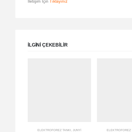
İletişim İçin
Tıklayınız
ILGINI ÇEKEBILIR
ELEKTROFOREZ TANKI
,
JUNYI
ELEKTROFOREZ 