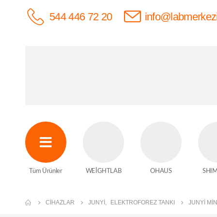
544 446 72 20
info@labmerkez
Tüm Ürünler
WEİGHTLAB
OHAUS
SHI
CIHAZLAR
JUNYI
,
ELEKTROFOREZ TANKI
JUNYI MI