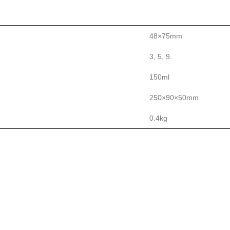
48×75mm
3, 5, 9.
150ml
250×90×50mm
0.4kg