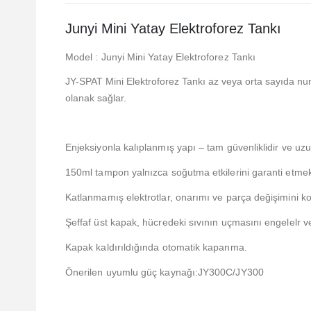
Junyi Mini Yatay Elektroforez Tankı
Model : Junyi Mini Yatay Elektroforez Tankı
JY-SPAT Mini Elektroforez Tankı az veya orta sayıda num
olanak sağlar.
Enjeksiyonla kalıplanmış yapı – tam güvenliklidir ve uz
150ml tampon yalnızca soğutma etkilerini garanti etme
Katlanmamış elektrotlar, onarımı ve parça değişimini kola
Şeffaf üst kapak, hücredeki sıvının uçmasını engelelr ve
Kapak kaldırıldığında otomatik kapanma.
Önerilen uyumlu güç kaynağı:JY300C/JY300