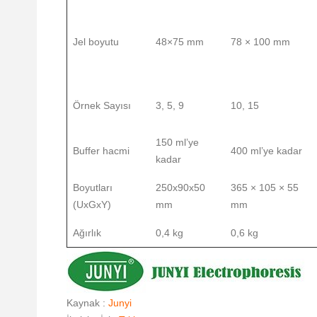
Jel boyutu
48×75 mm
78 × 100 mm
Örnek Sayısı
3, 5, 9
10, 15
150 ml’ye
Buffer hacmi
400 ml’ye kadar
kadar
Boyutları
250x90x50
365 × 105 × 55
(UxGxY)
mm
mm
Ağırlık
0,4 kg
0,6 kg
Kaynak :
Junyi