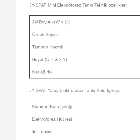
JY-SPAT Mini Elektroforez Tankı Teknik özellikler:
Jel Boyutu (W × L):
Örnek Sayısı:
Tampon Hacmi:
Boyut (U × G × Y):
Net ağırlık
JY-SPAT Yatay Elektroforez Tankı Kutu İçeriği:
Standart Kutu İçeriği
Elektroforez Hücresi
Jel Tepsisi