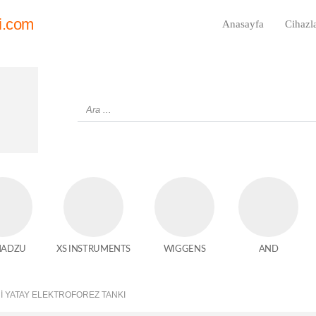
i.com
Anasayfa
Cihazl
MADZU
XS INSTRUMENTS
WIGGENS
AND
NI YATAY ELEKTROFOREZ TANKI